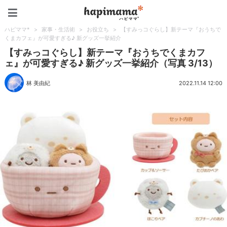
ハピママ*
ハピママ*
>
家事・生活術
>
お役立ち
>
【すみっコぐらし】新テーマ『おうちで
くまカフェ』が可愛すぎる♪ 新グッズ一挙紹介
【すみっコぐらし】新テーマ『おうちでくまカフ
ェ』が可愛すぎる♪ 新グッズ一挙紹介（写真 3/13）
林 美由紀
2022.11.14 12:00