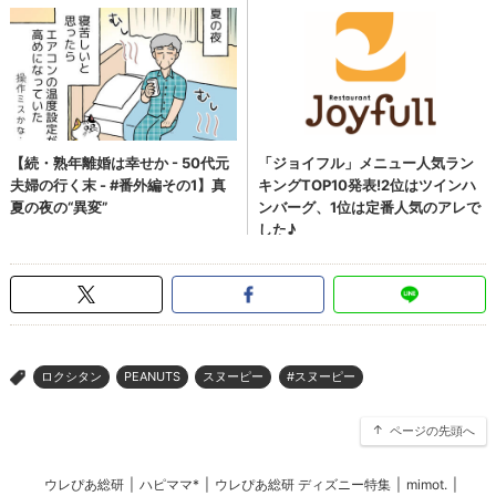
ロクシタン
PEANUTS
スヌーピー
#スヌーピー
>
ページの先頭へ
ウレぴあ総研
|
ハピママ*
|
ウレぴあ総研 ディズニー特集
|
mimot.
|