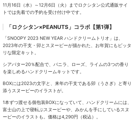
11月16日（水）～12月6日（火）までロクシタン公式通販サイ
トでは先着での予約を受け付け中です。
「ロクシタン×PEANUTS」コラボ【第1弾】
「SNOOPY 2023 NEW YEAR ハンドクリームトリオ」は、
2023年の干支・卯とスヌーピーが描かれた、お年賀にもピッタ
リな限定キット。
シアバター20％配合で、バニラ、ローズ、ライムの3つの香り
を楽しめるハンドクリームキットです。
BOXには2023の文字と、来年の干支である卯（うさぎ）と寄り
添うスヌーピーのイラストが。
1本ずつ渡せる個包装BOXになっていて、ハンドクリームには、
富士山の上で寝転ぶスヌーピーや、みかんを手にしているスヌ
ーピーのイラストも。価格は4,290円（税込）。