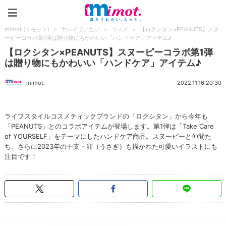
mimot.(ミモット)
mimot.(ミモット)
>
キレイでいたい
>
コスメ
>
【ロクシタン×PEANUTS】スヌ
ーピーコラボ第1弾は贈り物にもかわいい「ハンドケア」アイテム♪
【ロクシタン×PEANUTS】スヌーピーコラボ第1弾
は贈り物にもかわいい「ハンドケア」アイテム♪
mimot.
2022.11.16 20:30
ライフスタイルコスメティックブランドの「ロクシタン」から今年も
「PEANUTS」とのコラボアイテムが登場します。第1弾は「Take Care
of YOURSELF」をテーマにしたハンドケア商品。スヌーピーと仲間た
ち、さらに2023年の干支・卯（うさぎ）も描かれた可愛いイラストにも
注目です！