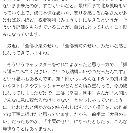
ないまま来たのが、すごくいいなと。最終回まで北条義時をや
っていく上で、僕に不快な思いや、怒りを感じるお客さんが多
ければ多いほど、役者冥利（みょうり）に尽きるというか。そ
ういう評価をもらえていることが、自分にとってものすごく励
みになっています。
－最近は「全部小栗のせい」「全部義時のせい」みたいな感じ
になってきていますね。
そういうキャラクターをやれてよかったと思う一方で、「振
り返ってみてください。こいつも結構いいやつだったんです」
という思いもあるんです。第１回からいろんなボタンの掛け違
いやストレスやプレッシャーがどんどん積み重なって、今の彼
になってしまっただけで。三谷（幸喜／脚本）さんが「人間は
そんなに急に変わるわけじゃない」とおっしゃっていたよう
に、じわじわと何かが彼の中をむしばんでいく様子をこの作品
では丁寧に描けたと思っています。だから、前半は「大泉のせ
い」だったものが、「小栗のせい」になったとしたら、こんな
痛快なことはありません。