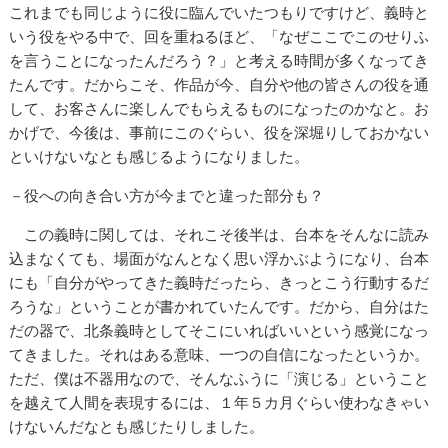
これまでも同じように役に臨んでいたつもりですけど、義時と
いう役をやる中で、回を重ねるほど、「なぜここでこのせりふ
を言うことになったんだろう？」と考える時間が多くなってき
たんです。だからこそ、作品が今、自分や他の皆さんの役を通
して、お客さんに楽しんでもらえるものになったのかなと。お
かげで、今後は、事前にこのぐらい、役を深堀りしておかない
といけないなとも感じるようになりました。
－役への向き合い方が今までと違った部分も？
この義時に関しては、それこそ後半は、台本をそんなに読み
込まなくても、場面がなんとなく思い浮かぶようになり、台本
にも「自分がやってきた義時だったら、きっとこう行動するだ
ろうな」ということが書かれていたんです。だから、自分はた
だの器で、北条義時としてそこにいればいいという感覚になっ
てきました。それはある意味、一つの自信になったというか。
ただ、僕は不器用なので、そんなふうに「演じる」ということ
を越えて人間を表現するには、１年５カ月ぐらい使わなきゃい
けないんだなとも感じたりしました。