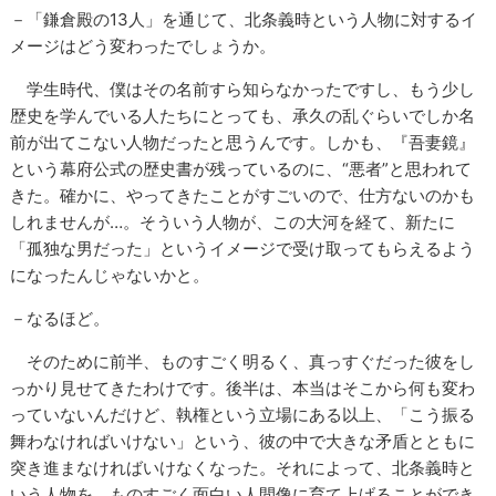
－「鎌倉殿の13人」を通じて、北条義時という人物に対するイ
メージはどう変わったでしょうか。
学生時代、僕はその名前すら知らなかったですし、もう少し
歴史を学んでいる人たちにとっても、承久の乱ぐらいでしか名
前が出てこない人物だったと思うんです。しかも、『吾妻鏡』
という幕府公式の歴史書が残っているのに、“悪者”と思われて
きた。確かに、やってきたことがすごいので、仕方ないのかも
しれませんが…。そういう人物が、この大河を経て、新たに
「孤独な男だった」というイメージで受け取ってもらえるよう
になったんじゃないかと。
－なるほど。
そのために前半、ものすごく明るく、真っすぐだった彼をし
っかり見せてきたわけです。後半は、本当はそこから何も変わ
っていないんだけど、執権という立場にある以上、「こう振る
舞わなければいけない」という、彼の中で大きな矛盾とともに
突き進まなければいけなくなった。それによって、北条義時と
いう人物を、ものすごく面白い人間像に育て上げることができ