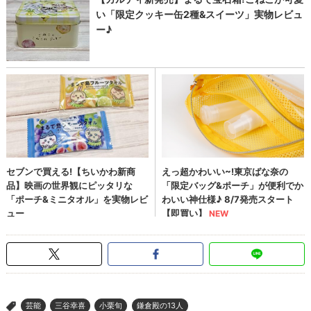
芸能
三谷幸喜
小栗旬
鎌倉殿の13人
>