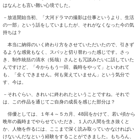
はなんとも言い難い心境でした。
－放送開始当初、「大河ドラマの撮影は仕事というより、生活
の一部」という話をしていましたが、それがなくなった今の気
持ちは？
本当に納得のいく終わり方をさせていただいたので、引きず
るような感覚もなく、スパッと切り替わった感じです。さっ
き、制作統括の清水（拓哉）さんとも冗談みたいに話していた
んですけど、「今からもう一回、義時をやって」といわれて
も、「全くできません。何も覚えていません」という気分で
す、今は。
－それぐらい、きれいに終われたということですね。それで
は、この作品を通じてご自身の成長を感じた部分は？
俳優としては、１年４～５カ月、48回をかけて、若い頃から
晩年の義時までやらせていただき、１人の人間を生き抜くと
か、人物を作るには、ここまで深く読み取っていかなければい
けないんだなという経験をすることができました。もちろん、