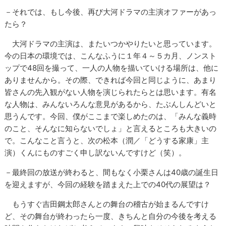
－それでは、もし今後、再び大河ドラマの主演オファーがあっ
たら？
大河ドラマの主演は、またいつかやりたいと思っています。
今の日本の環境では、こんなふうに１年４～５カ月、ノンスト
ップで48回を撮って、一人の人物を描いていける場所は、他に
ありませんから。その際、できれば今回と同じように、あまり
皆さんの先入観がない人物を演じられたらとは思います。有名
な人物は、みんないろんな意見があるから、たぶんしんどいと
思うんです。今回、僕がここまで楽しめたのは、「みんな義時
のこと、そんなに知らないでしょ」と言えるところも大きいの
で。こんなこと言うと、次の松本（潤／「どうする家康」主
演）くんにものすごく申し訳ないんですけど（笑）。
－最終回の放送が終わると、間もなく小栗さんは40歳の誕生日
を迎えますが、今回の経験を踏まえた上での40代の展望は？
もうすぐ吉田鋼太郎さんとの舞台の稽古が始まるんですけ
ど、その舞台が終わったら一度、きちんと自分の今後を考える