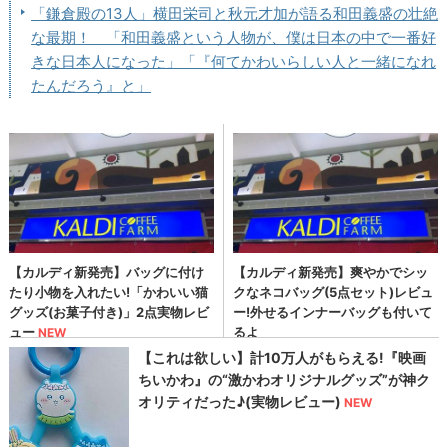
「鎌倉殿の13人」横田栄司と秋元才加が語る和田義盛の壮絶
な最期！ 「和田義盛という人物が、僕は日本の中で一番好
きな日本人になった」「『何てかわいらしい人と一緒になれ
たんだろう』と」