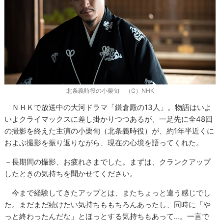
北条義時役の小栗旬 （C）NHK
ＮＨＫで放送中の大河ドラマ「鎌倉殿の13人」。物語はいよ
いよクライマックスに差し掛かりつつあるが、一足先に全48回
の撮影を終えた主演の小栗旬（北条義時役）が、約1年半近くに
およぶ撮影を振り返りながら、現在の心境を語ってくれた。
－長期間の撮影、お疲れさまでした。まずは、クランクアップ
したときの気持ちを聞かせてください。
今まで経験してきたアップとは、またちょっと違う感じでし
た。まだまだ続けたい気持ちももちろんあったし、同時に「や
っと終わったんだな」とほっとする気持ちもあって…。一言で