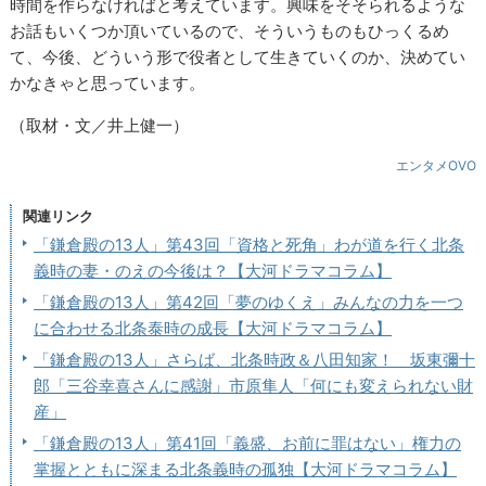
時間を作らなければと考えています。興味をそそられるような
お話もいくつか頂いているので、そういうものもひっくるめ
て、今後、どういう形で役者として生きていくのか、決めてい
かなきゃと思っています。
（取材・文／井上健一）
エンタメOVO
関連リンク
「鎌倉殿の13人」第43回「資格と死角」わが道を行く北条
義時の妻・のえの今後は？【大河ドラマコラム】
「鎌倉殿の13人」第42回「夢のゆくえ」みんなの力を一つ
に合わせる北条泰時の成長【大河ドラマコラム】
「鎌倉殿の13人」さらば、北条時政＆八田知家！ 坂東彌十
郎「三谷幸喜さんに感謝」市原隼人「何にも変えられない財
産」
「鎌倉殿の13人」第41回「義盛、お前に罪はない」権力の
掌握とともに深まる北条義時の孤独【大河ドラマコラム】