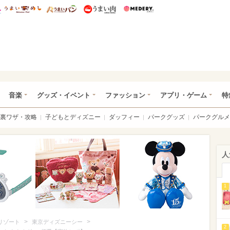
総研 ディズニー特集
mimot.
うまいめし
うまいパン
うまい肉
Medery.
ズニー特集 -ウレぴあ総研
音楽
グッズ・イベント
ファッション
アプリ・ゲーム
特
裏ワザ・攻略
子どもとディズニー
ダッフィー
パークグッズ
パークグルメ
人
1
>
>
リゾート
東京ディズニーシー
2