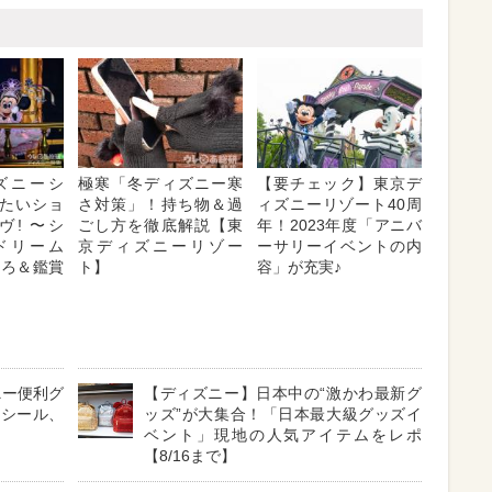
ズニーシ
極寒「冬ディズニー寒
【要チェック】東京デ
たいショ
さ対策」！持ち物＆過
ィズニーリゾート40周
ヴ! 〜シ
ごし方を徹底解説【東
年！2023年度「アニバ
ドリーム
京ディズニーリゾー
ーサリーイベントの内
ころ＆鑑賞
ト】
容」が充実♪
ニー便利グ
【ディズニー】日本中の“激かわ最新グ
りシール、
ッズ”が大集合！「日本最大級グッズイ
ベント」現地の人気アイテムをレポ
【8/16まで】