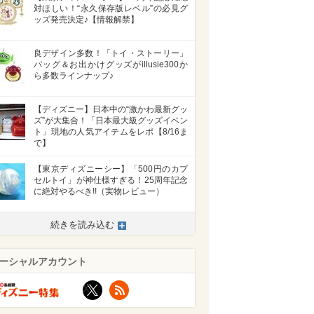
対ほしい！“永久保存版レベル”の必見グ
ッズ発売決定♪【情報解禁】
良デザイン多数！「トイ・ストーリー」
バッグ＆お出かけグッズがillusie300か
ら多数ラインナップ♪
【ディズニー】日本中の“激かわ最新グッ
ズ”が大集合！「日本最大級グッズイベン
ト」現地の人気アイテムをレポ【8/16ま
で】
【東京ディズニーシー】「500円のカプ
セルトイ」が神仕様すぎる！25周年記念
に絶対やるべき!!（実物レビュー）
続きを読み込む
ーシャルアカウント
X
RSS