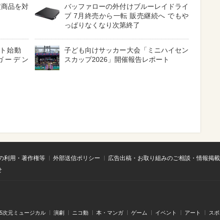
定商品を対
バッファローの外付けブルーレイドライ
ブ 7月終売から一転 販売継続へ でもや
っぱりなくなり次第終了
クト始動
子ども向けサッカー大会「ミニハイセン
ガーデン
スカップ2026」開催報告レポート
の利用・著作権等
外部送信ポリシー
広告出稿・お取り組みのご相談・情報掲載
せ
.5次元ミュージカル
演劇
ニコ動
本・マンガ
ゲーム
イベント
アート
スポ