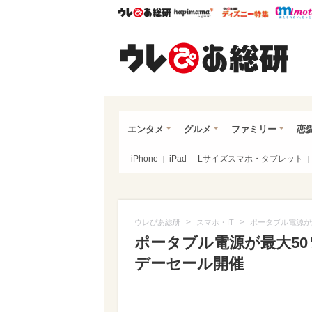
ウレぴあ総研
ハピママ*
ウレぴあ
ウレ
エンタメ
グルメ
ファミリー
恋
iPhone
iPad
Lサイズスマホ・タブレット
>
>
ウレぴあ総研
スマホ・IT
ポータブル電源が
ポータブル電源が最大50
デーセール開催