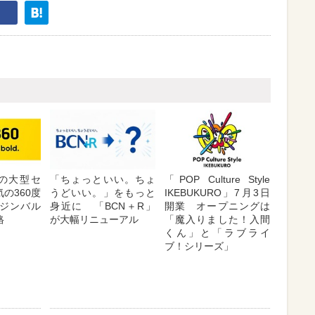
が夏の大型セ
「ちょっといい。ちょ
「POP Culture Style
の360度
うどいい。」をもっと
IKEBUKURO」7月3日
ジンバル
身近に 「BCN＋R」
開業 オープニングは
格
が大幅リニューアル
「魔入りました！入間
くん」と「ラブライ
ブ！シリーズ」