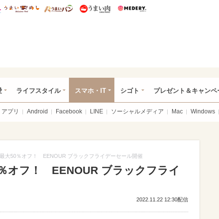
総研 ディズニー特集
mimot.
うまいめし
うまいパン
うまい肉
Medery.
ぴあ総研（うれぴあ）
愛
ライフスタイル
スマホ・IT
シゴト
プレゼント＆キャンペ
アプリ
Android
Facebook
LINE
ソーシャルメディア
Mac
Windows
最大50％オフ！ EENOUR ブラックフライデーセール開催
％オフ！ EENOUR ブラックフライ
2022.11.22 12:30配信