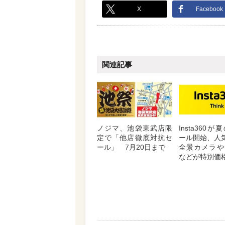
X
Facebook
関連記事
ノジマ、池袋東武店限
Insta360
定で「他店徹底対抗セ
ール開始、人気
ール」 7月20日まで
全景カメラや
などが特別価