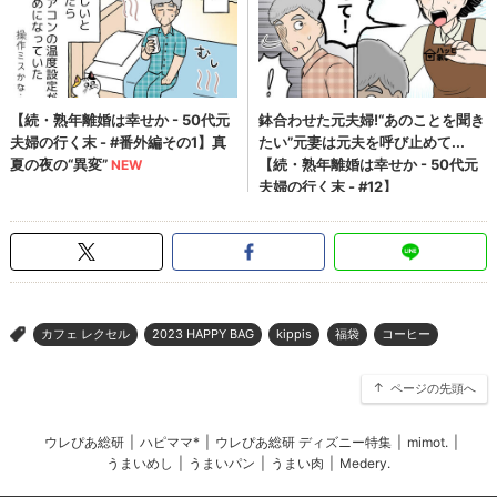
カフェ レクセル
2023 HAPPY BAG
kippis
福袋
コーヒー
>
ページの先頭へ
ウレぴあ総研
|
ハピママ*
|
ウレぴあ総研 ディズニー特集
|
mimot.
|
うまいめし
|
うまいパン
|
うまい肉
|
Medery.