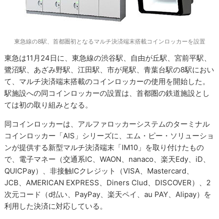
東急線の8駅、首都圏初となるマルチ決済端末搭載コインロッカーを設置
東急は11月24日に、東急線の渋谷駅、自由が丘駅、宮前平駅、
鷺沼駅、あざみ野駅、江田駅、市が尾駅、青葉台駅の8駅におい
て、マルチ決済端末搭載のコインロッカーの使用を開始した。
駅施設への同コインロッカーの設置は、首都圏の鉄道施設とし
ては初の取り組みとなる。
同コインロッカーは、アルファロッカーシステムのターミナル
コインロッカー「AIS」シリーズに、エム・ピー・ソリューショ
ンが提供する新型マルチ決済端末「IM10」を取り付けたもの
で、電子マネー（交通系IC、WAON、nanaco、楽天Edy、iD、
QUICPay）、非接触ICクレジット（VISA、Mastercard、
JCB、AMERICAN EXPRESS、Diners Clud、DISCOVER）、2
次元コード（d払い、PayPay、楽天ペイ、au PAY、Alipay）を
利用した決済に対応している。