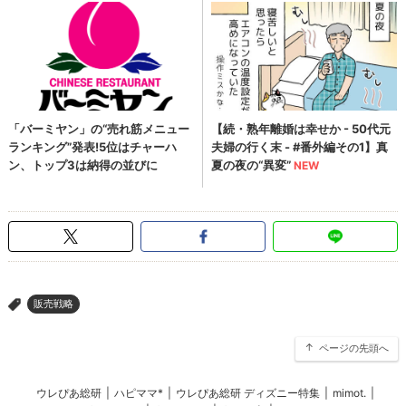
販売戦略
>
ページの先頭へ
ウレぴあ総研
|
ハピママ*
|
ウレぴあ総研 ディズニー特集
|
mimot.
|