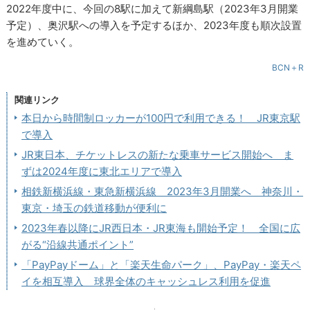
2022年度中に、今回の8駅に加えて新綱島駅（2023年3月開業
予定）、奥沢駅への導入を予定するほか、2023年度も順次設置
を進めていく。
BCN＋R
関連リンク
本日から時間制ロッカーが100円で利用できる！ JR東京駅
で導入
JR東日本、チケットレスの新たな乗車サービス開始へ ま
ずは2024年度に東北エリアで導入
相鉄新横浜線・東急新横浜線 2023年3月開業へ 神奈川・
東京・埼玉の鉄道移動が便利に
2023年春以降にJR西日本・JR東海も開始予定！ 全国に広
がる“沿線共通ポイント”
「PayPayドーム」と「楽天生命パーク」、PayPay・楽天ペ
イを相互導入 球界全体のキャッシュレス利用を促進