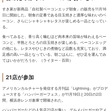
すき家が新商品「自社製ベーコンエッグ朝食」の販売を11月16
日に開始した。朝食の定番である目玉焼きと濃厚な味わいのベ
ーコン、さらにシャキシャキレタスが楽しめる一品となってい
る。
食べてみると、香り高く噛むほど肉本来の旨味が味わえるベー
コンと、半熟とろとろの目玉焼きが楽しめる。ベーコンエッグ
の他にも、レタスやひじきの煮物など品数も充実しており、満
足感の高い一品となっている。朝ごはんに、ぜひ足を運んでみ
てはいかがだろうか。（ライター・百田）
21店が参加
アメリカンカルチャーを発信する月刊誌「Lightning」がプロデ
ュースする「ハンバーガーフェス」が11月19日と20日の2日
間、横浜赤レンガ倉庫で開催された。
ハンバーガーなどの人気店21店が集い、グルメバーガーやアメ