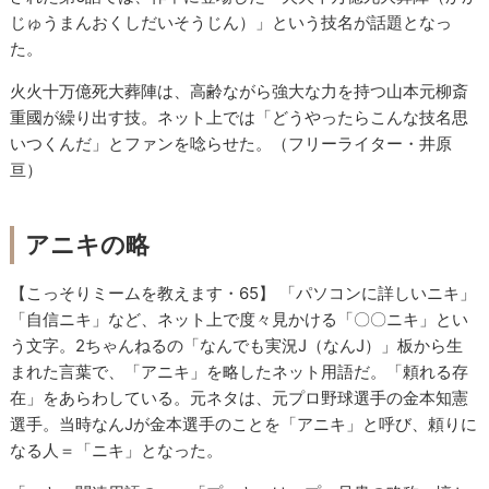
じゅうまんおくしだいそうじん）」という技名が話題となっ
た。
火火十万億死大葬陣は、高齢ながら強大な力を持つ山本元柳斎
重國が繰り出す技。ネット上では「どうやったらこんな技名思
いつくんだ」とファンを唸らせた。（フリーライター・井原
亘）
アニキの略
【こっそりミームを教えます・65】 「パソコンに詳しいニキ」
「自信ニキ」など、ネット上で度々見かける「〇〇ニキ」とい
う文字。2ちゃんねるの「なんでも実況J（なんJ）」板から生
まれた言葉で、「アニキ」を略したネット用語だ。「頼れる存
在」をあらわしている。元ネタは、元プロ野球選手の金本知憲
選手。当時なんJが金本選手のことを「アニキ」と呼び、頼りに
なる人＝「ニキ」となった。