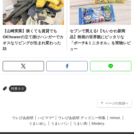
時事ネタ
>
ページの先頭へ
ウレぴあ総研
|
ハピママ*
|
ウレぴあ総研 ディズニー特集
|
mimot.
|
うまいめし
|
うまいパン
|
うまい肉
|
Medery.