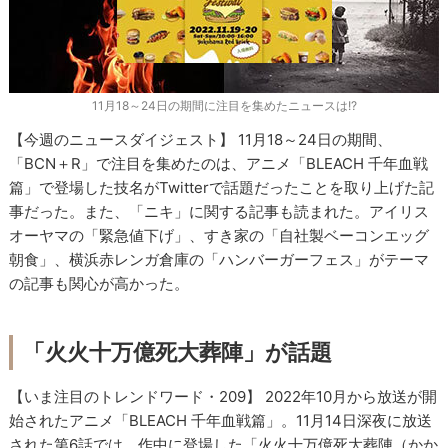
11月18～24日の期間に注目を集めたニュースは!?
【今週のニュースダイジェスト】 11月18～24日の期間、
「BCN＋R」で注目を集めたのは、アニメ「BLEACH 千年血戦
篇」で登場した技名がTwitterで話題だったことを取り上げた記
事だった。また、「ニキ」に関する記事も読まれた。アイリス
オーヤマの「緊急値下げ」、すき家の「自社製ベーコンエッグ
朝食」、横浜赤レンガ倉庫の「ハンバーガーフェス」がテーマ
の記事も関心が高かった。
「火火十万億死大葬陣」が話題
【いま注目のトレンドワード・209】 2022年10月から放送が開
始されたアニメ「BLEACH 千年血戦篇」。11月14日深夜に放送
された第6話では、作中に登場した「火火十万億死大葬陣（かか