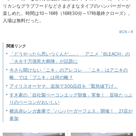
リカンなグラブフードなどさまざまなタイプのハンバーガーが
楽しめた。時間は10～16時（16時30分～17時最終クローズ）。
入場は無料だった。
BCN＋R
関連リンク
「どうやったら思いつくんだ……」 アニメ「BLEACH」の
「火火十万億死大葬陣」が話題に
今さら聞けない「ニキ」のアレコレ 「ニキ」はアニキの
略、では「プニキ」は何の略？
アイリスオーヤマ、追加で300品目を「緊急値下げ」
すき家の「自社製ベーコンエッグ朝食」実食！ 旨味たっぷ
りのベーコンがおいしい
横浜赤レンガ倉庫で「ハンバーガーフェス」開催！ 21店が
参加