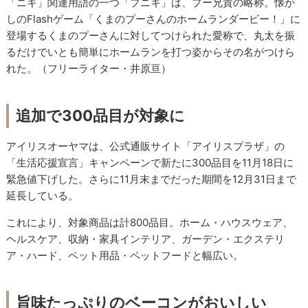
「ニキ」関連用語の一つ「プニキ」は、プー兄貴の略称。懐か
しのFlashゲーム「くまのプーさんのホームランダービー！」に
登場するくまのプーさんに対してつけられた愛称で、丸太を振
るだけでいとも簡単にホームランを打つ姿からその名がつけら
れた。（フリーライター・井原亘）
追加で300品目が対象に
アイリスオーヤマは、公式通販サイト「アイリスプラザ」の
「生活応援宣言」キャンペーンで新たに300品目を11月18日に
緊急値下げした。さらに11月末までだった期間を12月31日まで
延長している。
これにより、対象商品は計800品目。ホーム・ハウスウェア、
ヘルスケア、収納・家具インテリア、ガーデン・エクステリ
ア・ハード、ペット用品・ペットフードと幅広い。
旨味たっぷりのベーコンがおいしい