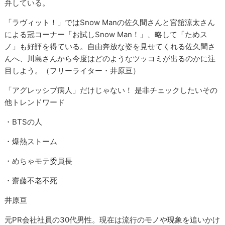
弁している。
「ラヴィット！」ではSnow Manの佐久間さんと宮舘涼太さん
による冠コーナー「お試しSnow Man！」、略して「ためス
ノ」も好評を得ている。自由奔放な姿を見せてくれる佐久間さ
んへ、川島さんから今度はどのようなツッコミが出るのかに注
目しよう。（フリーライター・井原亘）
「アグレッシブ病人」だけじゃない！ 是非チェックしたいその
他トレンドワード
・BTSの人
・爆熱ストーム
・めちゃモテ委員長
・齋藤不老不死
井原亘
元PR会社社員の30代男性。現在は流行のモノや現象を追いかけ