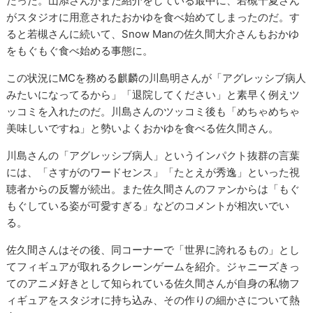
だった。山添さんがまだ紹介をしている最中に、若槻千夏さん
がスタジオに用意されたおかゆを食べ始めてしまったのだ。す
ると若槻さんに続いて、Snow Manの佐久間大介さんもおかゆ
をもぐもぐ食べ始める事態に。
この状況にMCを務める麒麟の川島明さんが「アグレッシブ病人
みたいになってるから」「退院してください」と素早く例えツ
ッコミを入れたのだ。川島さんのツッコミ後も「めちゃめちゃ
美味しいですね」と勢いよくおかゆを食べる佐久間さん。
川島さんの「アグレッシブ病人」というインパクト抜群の言葉
には、「さすがのワードセンス」「たとえが秀逸」といった視
聴者からの反響が続出。また佐久間さんのファンからは「もぐ
もぐしている姿が可愛すぎる」などのコメントが相次いでい
る。
佐久間さんはその後、同コーナーで「世界に誇れるもの」とし
てフィギュアが取れるクレーンゲームを紹介。ジャニーズきっ
てのアニメ好きとして知られている佐久間さんが自身の私物フ
ィギュアをスタジオに持ち込み、その作りの細かさについて熱