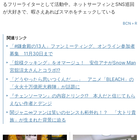
るフリーライターとして活動中。ネットサーフィンとSNS巡回
が大好きで、暇さえあればスマホをチェックしている
BCN＋R
関連リンク
「#鎌倉殿の13人」ファンミーティング、オンライン参加者
募集 11月30日まで
「舘様クッキング」をオマージュ！ 安住アナがSnow Man
宮舘涼太さんとコラボ!?
「どうやったら思いつくんだ……」 アニメ「BLEACH」の
「火火十万億死大葬陣」が話題に
『チェンソーマン』の内容とリンク!? 本人だと信じてもら
えない作者とデンジ
関ジャニ∞ファンは笑いのセンスも桁外れ！？ 「大トリ貴
族」が生まれた背景に迫る