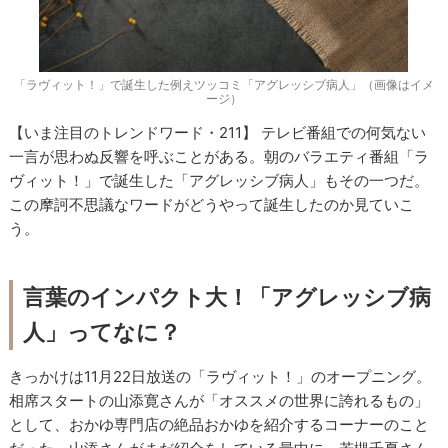
「ラヴィット！」で誕生した例えツッコミ「アグレッシブ病人」（画像はイメ
ージ）
【いま注目のトレンドワード・211】 テレビ番組での何気ない
一言が思わぬ反響を呼ぶことがある。朝のバラエティ番組「ラ
ヴィット！」で誕生した「アグレッシブ病人」もその一つだ。
この摩訶不思議なワードがどうやって誕生したのか見ていこ
う。
言葉のインパクト大！「アグレッシブ病
人」ってなに？
きっかけは11月22日放送の「ラヴィット！」のオープニング。
相席スタートの山添寛さんが「オススメの世界に誇れるもの」
として、おかゆ専門店の絶品おかゆを紹介するコーナーのこと