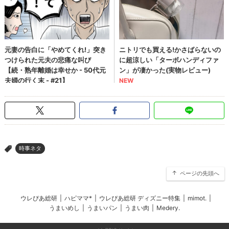
時事ネタ
>
ページの先頭へ
ウレぴあ総研
|
ハピママ*
|
ウレぴあ総研 ディズニー特集
|
mimot.
|
うまいめし
|
うまいパン
|
うまい肉
|
Medery.