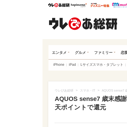
ウレぴあ総研
ハピママ*
ウレぴあ
ウレ
エンタメ
グルメ
ファミリー
恋
iPhone
iPad
Lサイズスマホ・タブレット
>
>
ウレぴあ総研
スマホ・IT
AQUOS sens
AQUOS sense7 歳
天ポイントで還元