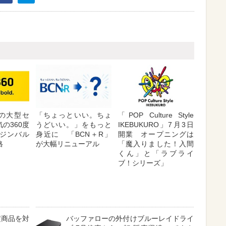
が夏の大型セ
「ちょっといい。ちょ
「POP Culture Style
の360度
うどいい。」をもっと
IKEBUKURO」7月3日
ジンバル
身近に 「BCN＋R」
開業 オープニングは
格
が大幅リニューアル
「魔入りました！入間
くん」と「ラブライ
ブ！シリーズ」
定商品を対
バッファローの外付けブルーレイドライ