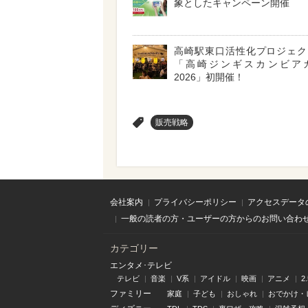
象としたキャンペーン開催
高崎駅東口活性化プロジェ
「高崎ジンギスカンビア
2026」初開催！
>
販売戦略
会社案内
プライバシーポリシー
アクセスデータ
一般の読者の方・ユーザーの方からのお問い合わ
カテゴリー
エンタメ･テレビ
テレビ
音楽
V系
アイドル
映画
アニメ
2
ファミリー
家庭
子ども
おしゃれ
おでかけ・