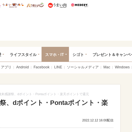
総研 ディズニー特集
mimot.
うまいめし
うまいパン
うまい肉
Medery.
ぴあ総研（うれぴあ）
愛
ライフスタイル
スマホ・IT
シゴト
プレゼント＆キャンペ
アプリ
Android
Facebook
LINE
ソーシャルメディア
Mac
Windows
e7 歳末感謝祭、dポイント・Pontaポイント・楽天ポイントで還元
末感謝祭、dポイント・Pontaポイント・楽
2022.12.12 16:00配信