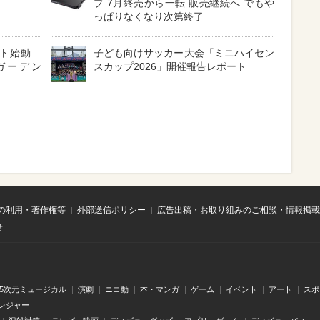
ブ 7月終売から一転 販売継続へ でもや
っぱりなくなり次第終了
クト始動
子ども向けサッカー大会「ミニハイセン
ガーデン
スカップ2026」開催報告レポート
の利用・著作権等
外部送信ポリシー
広告出稿・お取り組みのご相談・情報掲載
せ
.5次元ミュージカル
演劇
ニコ動
本・マンガ
ゲーム
イベント
アート
スポ
レジャー