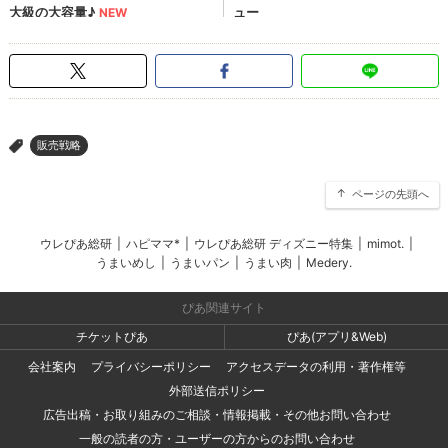
販売戦略
>
ページの先頭へ
ウレぴあ総研
|
ハピママ*
|
ウレぴあ総研 ディズニー特集
|
mimot.
|
うまいめし
|
うまいパン
|
うまい肉
|
Medery.
ぴあ関連サイト
チケットぴあ
ぴあ(アプリ&Web)
会社案内
プライバシーポリシー
アクセスデータの利用・著作権等
外部送信ポリシー
広告出稿・お取り組みのご相談・情報掲載・その他お問い合わせ
一般の読者の方・ユーザーの方からのお問い合わせ