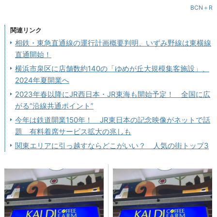
BCN＋R
関連リンク
相鉄・東急直通線の運行計画概要判明、いずみ野線は東横線
直通開始！
横浜市泉区に店舗数約140の「ゆめが丘大規模集客施設」、
2024年夏開業へ
2023年春以降にJR西日本・JR東海も開始予定！ 全国に広
がる“沿線共通ポイント”
今年は鉄道開業150年！ JR東日本の記念映像がネットで話
題 有料着席サービス拡大の兆しも
関東エリアに引っ越すならどこがいい？ 人気の街トップ3