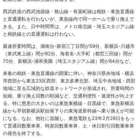
西武鉄道の西武池袋線・狭山線・有楽町線は相鉄・東急直通線
と直通運転を行わないが、東急線内で同一ホームで乗り換えで
きる。また、日中時間帯は、メトロ南北線・埼玉スタジアム線
と相鉄線との直通運転は行わない。
最速所要時間は、湘南台-新宿三丁目間が59分、新横浜-川越市
（東武東上線）間が82分、海老名-大手町（都営三田線）間が
70分、新横浜-浦和美園（埼玉スタジアム線）間が84分など。
来春の相鉄・東急直通線の開業に伴い、神奈川県央地域・横浜
市西部から東京23区西部、東京多摩北部、埼玉中央地域・西部
地域に至る広域的な鉄道ネットワークが形成され、所要時間の
短縮、乗り換え回数の削減など、交通利便性・速達性が向上す
る。特に恩恵の大きいのは東急東横線・目黒線で、東急新横浜
線から早朝新横浜駅始発下りの東海道新幹線へ乗り換えが可能
になる。なお、他社に追随し、東急電鉄も23年2月28日をもっ
て普通回数乗車券、時差回数乗車券、土・休日割引回数乗車券
の発売を終了する。