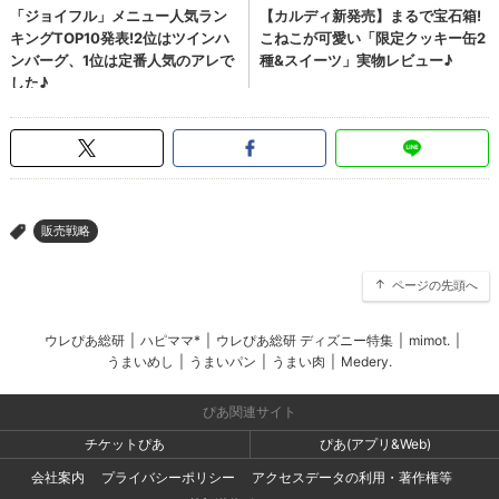
販売戦略
>
ページの先頭へ
ウレぴあ総研
|
ハピママ*
|
ウレぴあ総研 ディズニー特集
|
mimot.
|
うまいめし
|
うまいパン
|
うまい肉
|
Medery.
ぴあ関連サイト
チケットぴあ
ぴあ(アプリ&Web)
会社案内
プライバシーポリシー
アクセスデータの利用・著作権等