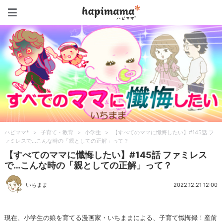
ハピママ*
ハピママ*
>
子育て・教育
>
小学生
>
【すべてのママに懺悔したい】#145話 フ
ァミレスで…こんな時の「親としての正解」って？
【すべてのママに懺悔したい】#145話 ファミレス
で…こんな時の「親としての正解」って？
いちまま
2022.12.21 12:00
現在、小学生の娘を育てる漫画家・いちままによる、子育て懺悔録！産前