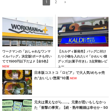
1
2
»