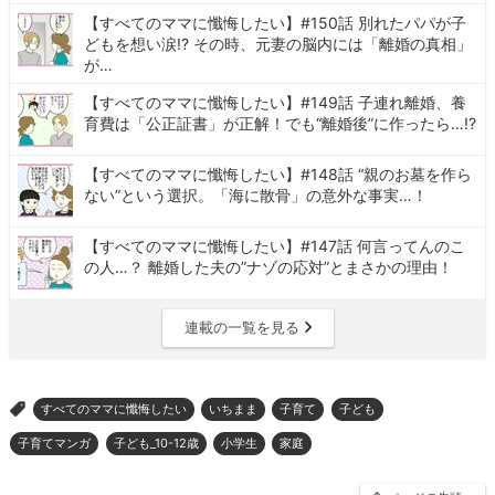
【すべてのママに懺悔したい】#150話 別れたパパが子
どもを想い涙!? その時、元妻の脳内には「離婚の真相」
が…
【すべてのママに懺悔したい】#149話 子連れ離婚、養
育費は「公正証書」が正解！でも“離婚後”に作ったら…!?
【すべてのママに懺悔したい】#148話 “親のお墓を作ら
ない”という選択。「海に散骨」の意外な事実…！
【すべてのママに懺悔したい】#147話 何言ってんのこ
の人…？ 離婚した夫の”ナゾの応対”とまさかの理由！
連載の一覧を見る
すべてのママに懺悔したい
いちまま
子育て
子ども
>
子育てマンガ
子ども_10-12歳
小学生
家庭