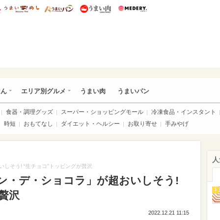
総研 ディズニー特集
mimot.
うまいめし
うまいパン
うまい肉
Medery.
いめし
はん
エリア別グルメ
うまい肉
うまいパン
食器・調理グッズ
スーパー・ショッピングモール
冷凍食品・インスタント
時短
おもてなし
ダイエット・ヘルシー
お取り寄せ
手みやげ
人
しそう! “生チョコ”トッピングが贅沢
ン・デ・ショコラ」が超おいしそう!
1
贅沢
2022.12.21 11:15