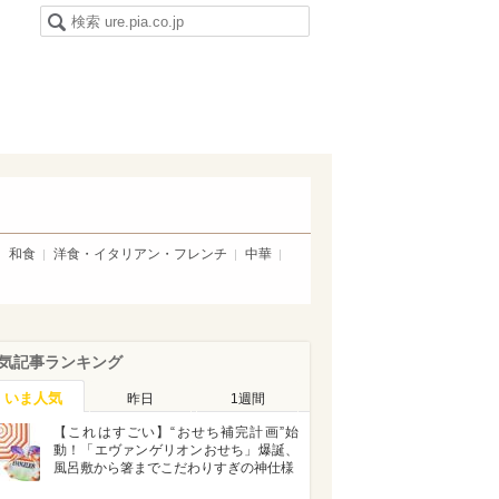
和食
洋食・イタリアン・フレンチ
中華
気記事ランキング
いま人気
昨日
1週間
【これはすごい】“おせち補完計画”始
動！「エヴァンゲリオンおせち」爆誕、
風呂敷から箸までこだわりすぎの神仕様