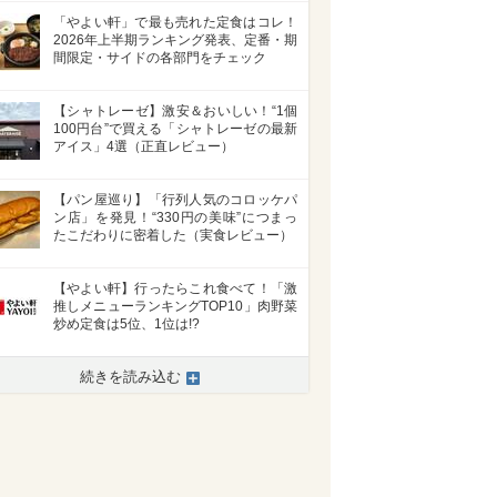
「やよい軒」で最も売れた定食はコレ！
2026年上半期ランキング発表、定番・期
間限定・サイドの各部門をチェック
【シャトレーゼ】激安＆おいしい！“1個
100円台”で買える「シャトレーゼの最新
アイス」4選（正直レビュー）
【パン屋巡り】「行列人気のコロッケパ
ン店」を発見！“330円の美味”につまっ
たこだわりに密着した（実食レビュー）
【やよい軒】行ったらこれ食べて！「激
推しメニューランキングTOP10」肉野菜
炒め定食は5位、1位は!?
続きを読み込む