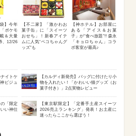
袋】今年
【不二家】「激かわお
【神ホテル】お部屋に
!「ポケモ
菓子缶」に「スイーツ
ある「アイス＆お菓
載＆大量
おせち」！新春アイテ
子」が“食べ放題”!! 森永
、12/26
ムに人気“ペコちゃんグ
「キョロちゃん」コラ
ッズ”も
ボ客室が最高♪
ルナイトケ
【カルディ新発売】バッグに付けたり小
「神ビジュ
物を入れたい！「かわいい猫グッズ（お
菓子付き）」2点実物レビュー
奈の「限定
【東京駅限定】「定番手土産スイーツ
わいい神仕
2026売上ランキング」発表！お土産に
】
迷ったらここから選ぼう！