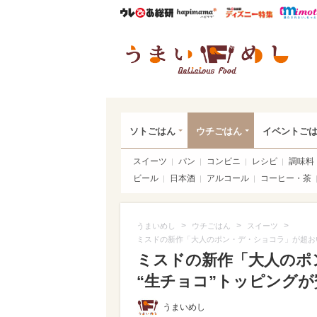
ウレぴあ総研
ハピママ*
ウレぴあ
うま
ソトごはん
ウチごはん
イベントご
スイーツ
パン
コンビニ
レシピ
調味料
ビール
日本酒
アルコール
コーヒー・茶
>
>
>
うまいめし
ウチごはん
スイーツ
ミスドの新作「大人のポン・デ・ショコラ」が超おい
ミスドの新作「大人のポ
“生チョコ”トッピングが
うまいめし