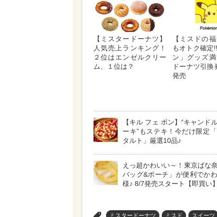
【ミスタードーナツ】
【ミスドの福
人気売上ランキング！
もオトク確定!
２位はエンゼルクリー
ン」グッズ満
ム、１位は？
ドーナツ引換券
発売
【キル フェ ボン】“キャンド
ーキ”もステキ！今だけ限定
タルト」厳選10品♪
えっ超かわいい～！東京ばな
バッグ&ポーチ」が便利でか
様♪ 8/7発売スタート【即買い
>
ミスタードーナツ
ミスド
スイーツ