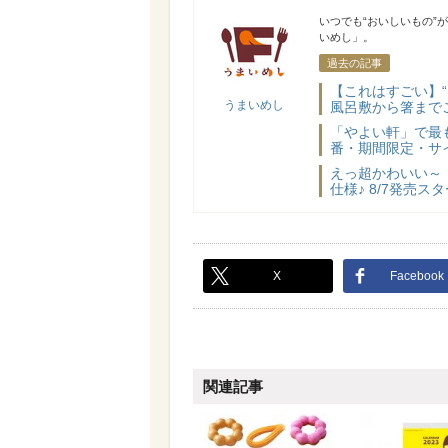
うまいめし
いつでも“おいしいもの”
いめし」。
過去の記事
【これはすごい】
うまいめし
風呂敷から箸まで
「やよい軒」で最
番・期間限定・サ
えっ超かわいい～
仕様♪ 8/7発売
X
Facebook
関連記事