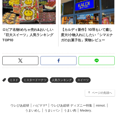
ミスド
ミスタードーナツ
人気ランキング
スイーツ
>
ページの先頭へ
ウレぴあ総研
|
ハピママ*
|
ウレぴあ総研 ディズニー特集
|
mimot.
|
うまいめし
|
うまいパン
|
うまい肉
|
Medery.