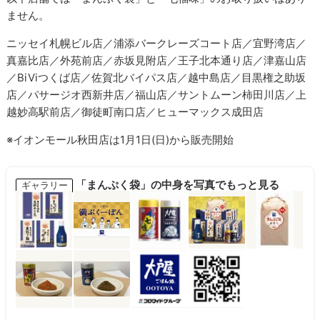
ません。
ニッセイ札幌ビル店／浦添バークレーズコート店／宜野湾店／
真嘉比店／外苑前店／赤坂見附店／王子北本通り店／津嘉山店
／BiViつくば店／佐賀北バイパス店／越中島店／目黒権之助坂
店／パサージオ西新井店／福山店／サントムーン柿田川店／上
越妙高駅前店／御徒町南口店／ヒューマックス成田店
※イオンモール秋田店は1月1日(日)から販売開始
「まんぷく袋」の中身を写真でもっと見る
ギャラリー