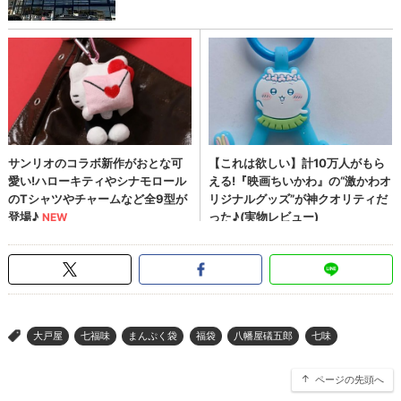
大戸屋
七福味
まんぷく袋
福袋
八幡屋礒五郎
七味
>
ページの先頭へ