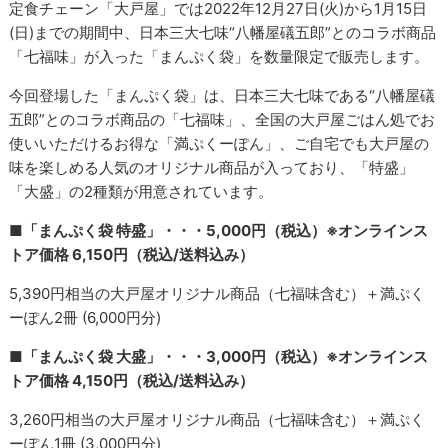
定食チェーン「大戸屋」では2022年12月27日(火)から1月15日
(日)までの期間中、日本三大七味“八幡屋礒五郎”とのコラボ商品
「七福味」が入った「まんぷく袋」を数量限定で販売します。
今回登場した「まんぷく袋」は、日本三大七味である“八幡屋礒
五郎”とのコラボ商品の「七福味」、全国の大戸屋ごはん処でお
使いいただけるお得な「満ぷくーぽん」、ご自宅でも大戸屋の
味を楽しめる人気のオリジナル商品が入っており、「特盛」
「大盛」の2種類が用意されています。
■「まんぷく袋 特盛」・・・5,000円（税込）※オンラインス
トア価格 6,150円（税込/送料込み）
5,390円相当の大戸屋オリジナル商品（七福味含む）＋満ぷく
ーぽん2冊 (6,000円分)
■「まんぷく袋 大盛」・・・3,000円（税込）※オンラインス
トア価格 4,150円（税込/送料込み）
3,260円相当の大戸屋オリジナル商品（七福味含む）＋満ぷく
ーぽん1冊 (3,000円分)