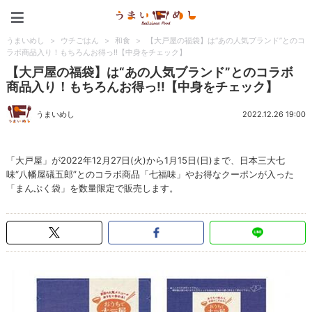
うまいめし
うまいめし
>
ウチごはん
>
和食
>
【大戸屋の福袋】は“あの人気ブランド”とのコ
ラボ商品入り！もちろんお得っ!!【中身をチェック】
【大戸屋の福袋】は“あの人気ブランド”とのコラボ
商品入り！もちろんお得っ!!【中身をチェック】
うまいめし
2022.12.26 19:00
「大戸屋」が2022年12月27日(火)から1月15日(日)まで、日本三大七
味“八幡屋礒五郎”とのコラボ商品「七福味」やお得なクーポンが入った
「まんぷく袋」を数量限定で販売します。