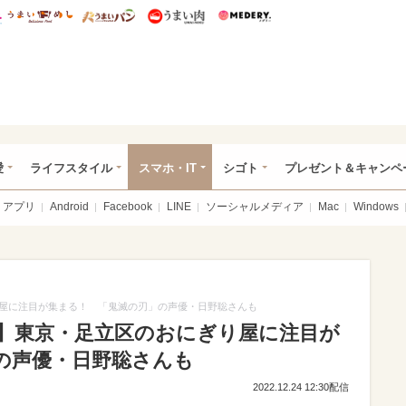
総研 ディズニー特集
mimot.
うまいめし
うまいパン
うまい肉
Medery.
ぴあ総研（うれぴあ）
愛
ライフスタイル
スマホ・IT
シゴト
プレゼント＆キャンペ
アプリ
Android
Facebook
LINE
ソーシャルメディア
Mac
Windows
屋に注目が集まる！ 「鬼滅の刃」の声優・日野聡さんも
】東京・足立区のおにぎり屋に注目が
の声優・日野聡さんも
2022.12.24 12:30配信