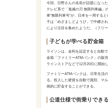
今回、日野さんの名前が話題になった
テレビ系で「鬼滅の刃 無限列車編」
車“無限列車号”が、日本を一周すると
子は「めざましどようび」で中継され
により注目を集めたようだ。（フリー
子どもが学べる貯金箱
ライソンは、金利を設定すると自動で
金箱「ファミリーATMバンク」の販
ラインストアなどで12月20日に開始
ファミリーATMバンクは、日常生活
る。投入した硬貨を自動で識別、マル
画的に貯金することができる。
公道仕様で街乗りでき