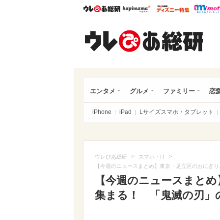
ウレぴあ総研
ハピママ*
ウレぴあ
ウレ
エンタメ
グルメ
ファミリー
恋
iPhone
iPad
Lサイズスマホ・タブレット
>
>
ウレぴあ総研
スマホ・IT
【今週のニュースまとめ】東京・足立区のおにぎり
【今週のニュースまとめ
集まる！ 「鬼滅の刃」