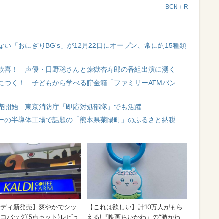
BCN＋R
「おにぎりBG's」が12月22日にオープン、常に約15種類
歓喜！ 声優・日野聡さんと煉獄杏寿郎の番組出演に湧く
につく！ 子どもから学べる貯金箱「ファミリーATMバン
売開始 東京消防庁「即応対処部隊」でも活躍
ーの半導体工場で話題の「熊本県菊陽町」のふるさと納税