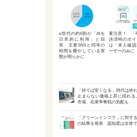
α世代の約6割が「AIを
要注意！ 「P
日常的に利用」と回
決済時のポイ
答 主要SNSと同等の
は「本人確認
時間を費やしている実
ーザーのみに
態が明らかに
「待てば安くなる」時代は終
止まらない価格上昇に揺れる
市場、在庫争奪戦の気配も
「グリーンインフラ」に対す
の結果を発表 認知度は全体で4