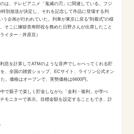
のは、テレビアニメ「鬼滅の刃」に関連している。フジ
の特別放送が決定し、それを記念して作品に登場する列
いう企画が行われていた。列車が東京に戻る“到着式”の様
、そこに煉獄杏寿郎役を務めた日野さんが出席したこと
ライター・井原亘）
利息を計算してATMのような音声でしゃべってくれる貯
売を、全国の雑貨ショップ、ECサイト、ライソン公式オン
した。価格はオープンで、実勢価格は6600円。
の中で親子で楽しく貯金しながら「金利・複利」が学べ
チモニターで表示。目標金額を設定することもでき、計
る