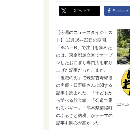
Xでシェア
Faceboo
【今週のニュースダイジェス
ト】 12月16～22日の期間、
「BCN＋R」で注目を集めた
のは、東京都足立区でオープ
ンしたおにぎり専門店を取り
上げた記事だった。また、
「鬼滅の刃」で煉獄杏寿郎役
の声優・日野聡さんに関する
記事も読まれた。「子どもか
ら学べる貯金箱」「公道で乗
12月
れるバギー」「熊本県菊陽町
のふるさと納税」がテーマの
記事も関心が高かった。