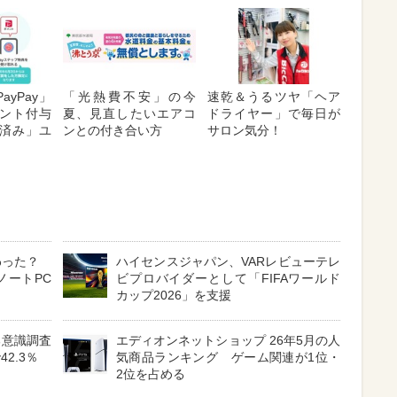
ayPay」
「光熱費不安」の今
速乾＆うるツヤ「ヘア
ント付与
夏、見直したいエアコ
ドライヤー」で毎日が
済み」ユ
ンとの付き合い方
サロン気分！
わった？
ハイセンスジャパン、VARレビューテレ
ノートPC
ビプロバイダーとして「FIFAワールド
カップ2026」を支援
る意識調査
エディオンネットショップ 26年5月の人
2.3％
気商品ランキング ゲーム関連が1位・
2位を占める