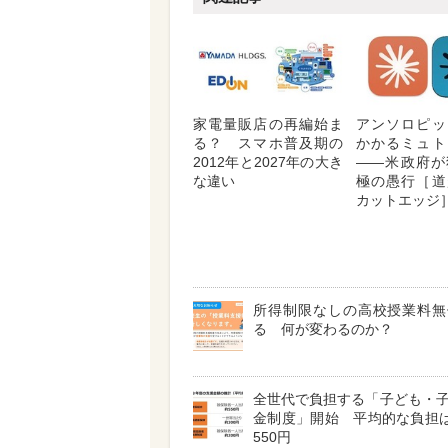
家電量販店の再編始ま
アンソロピッ
る？ スマホ普及期の
かかるミュト
2012年と2027年の大き
――米政府が
な違い
極の愚行［道
カットエッジ
所得制限なしの高校授業料無
る 何が変わるのか？
全世代で負担する「子ども・
金制度」開始 平均的な負担は
550円