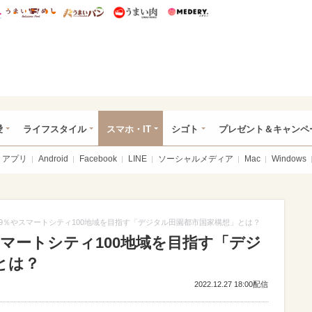
総研 ディズニー特集
mimot.
うまいめし
うまいパン
うまい肉
Medery.
ぴあ総研（うれぴあ）
愛
ライフスタイル
スマホ・IT
シゴト
プレゼント＆キャンペ
アプリ
Android
Facebook
LINE
ソーシャルメディア
Mac
Windows
99％やスマートシティ100地域を目指す「デジタル田園都市国家構想」とは？
スマートシティ100地域を目指す「デジ
とは？
2022.12.27 18:00配信