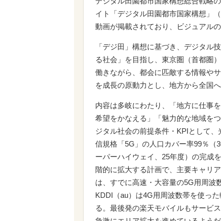
デジタル田園都市国家構想総合戦略の
イト「デジタル田園都市国家構想」（https://ww
動画が掲載されており、ビジュアルの
「デジ田」構想に基づき、デジタル技
る社会」を目指し、東京圏（首都圏）
働きながら、都会に匹敵する情報やサ
を成長の原動力とし、地方から全国へ
内容は多岐にわたり、「地方に仕事を
希望をかなえる」「魅力的な地域をつ
ジタル社会の前提条件・KPIとして、
信規格「5G」の人口カバー率99％（
ーパーハイウェイ、25年度）の完成を目
階的に拡大する計画で、主要キャリアの
は、すでに高速・大容量の5G用周波
KDDI（au）は4G用周波数帯を使
る。最後発の楽天モバイルもサービス
急激にエリア拡大を進めているようだ