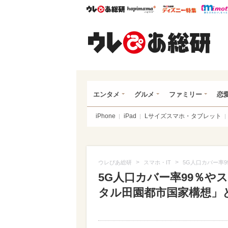
ウレぴあ総研
ハピママ*
ウレぴあ
ウレ
エンタメ
グルメ
ファミリー
恋
iPhone
iPad
Lサイズスマホ・タブレット
>
>
ウレぴあ総研
スマホ・IT
5G人口カバー率
5G人口カバー率99％や
タル田園都市国家構想」