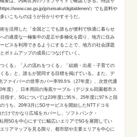
概要は、内閣官房のウェブサイトで確認できる。特設サ
w.cas.go.jp/jp/seisaku/digitaldenen/）でも資料や
多いこちらのほうが分かりやすそうだ。
術を活用した「全国どこでも誰もが便利で快適に暮らせ
への過度な一極集中の是正や多極化を図り、地方に住み
ービスを利用できるようにすることで、地方の社会課題
とボトムアップの成長につなげていく。
つくる」「人の流れをつくる」「結婚・出産・子育ての
くる」と、誰もが賛同する目標を掲げている。また、デ
光ファイバーの世帯カバー率99.9％（27年度）、次世代通
30年度）、日本周回の海底ケーブル（デジタル田園都市ス
指す。5Gについては23年度に95％、25年度に97％と段
うち、20年3月に5Gサービスを開始したNTTドコモ
数だけでかなり広域をカバーし、ソフトバンク・
った転用5Gを中心にすでに幅広いエリアで5Gを展開してい
エリアマップを見る限り、都市部や主要エリアを中心に
。