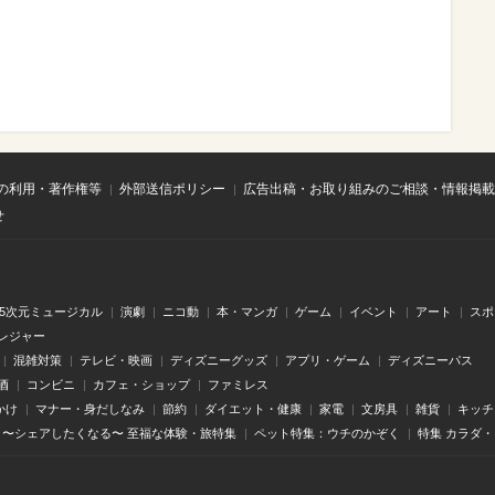
の利用・著作権等
外部送信ポリシー
広告出稿・お取り組みのご相談・情報掲載
せ
.5次元ミュージカル
演劇
ニコ動
本・マンガ
ゲーム
イベント
アート
スポ
レジャー
混雑対策
テレビ・映画
ディズニーグッズ
アプリ・ゲーム
ディズニーパス
酒
コンビニ
カフェ・ショップ
ファミレス
かけ
マナー・身だしなみ
節約
ダイエット・健康
家電
文房具
雑貨
キッチ
〜シェアしたくなる〜 至福な体験・旅特集
ペット特集：ウチのかぞく
特集 カラダ