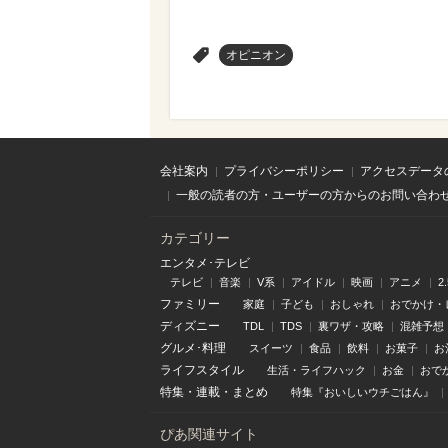
>
オピニオン
会社案内
プライバシーポリシー
アクセスデータ
一般の読者の方・ユーザーの方からのお問い合わ
カテゴリー
エンタメ･テレビ
テレビ
音楽
V系
アイドル
映画
アニメ
2
ファミリー
家庭
子ども
おしゃれ
おでかけ・
ディズニー
TDL
TDS
裏ワザ・攻略
混雑予想
グルメ･料理
スイーツ
食品
飲料
お菓子
お
ライフスタイル
生活・ライフハック
お金
おで
特集
・
連載
・
まとめ
特集『おいしいウチごはん』
ぴあ関連サイト