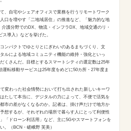
て、自宅やシェアオフィスで業務を行うリモートワーク
人口を増やす「二地域居住」の推進など、「魅力的な地
・介護分野でのDX、物流・インフラDX、地域交通のリ・
ービス導入）などを挙げた。
コンパクトでゆとりとにぎわいのあるまちづくり、文
タルによる地域コミュニティ機能の維持・強化といっ
だくさんだ。目標とするスマートシティの選定数は25年
動運転移動サービスは25年度をめどに50カ所・27年度ま
けて変わった社会情勢において打ち出された新しいキーワ
はたして本当に、デジタルの力によって、不便で活気を
都市の差がなくなるのか。記者は、掛け声だけで地方か
予想するが、それぞれの場所で暮らす人にとって利便性
」「ドローン利活用」など、主に5Gやスマートフォンを
い。（BCN・嵯峨野 芙美）