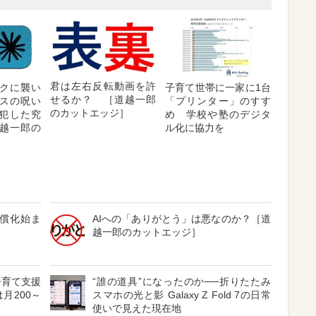
君は左右反転動画を許
クに襲い
子育て世帯に一家に1台
せるか？ ［道越一郎
スの呪い
「プリンター」のすす
のカットエッジ］
犯した究
め 学校や塾のデジタ
越一郎の
ル化に協力を
］
償化始ま
AIへの「ありがとう」は悪なのか？［道
越一郎のカットエッジ］
子育て支援
“誰の道具”になったのか──折りたたみ
月200～
スマホの光と影 Galaxy Z Fold 7の日常
使いで見えた現在地