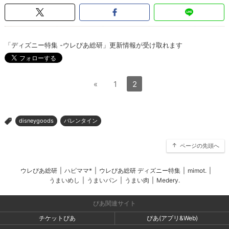
「ディズニー特集 -ウレぴあ総研」更新情報が受け取れます
«
1
2
disneygoods
バレンタイン
>
ページの先頭へ
ウレぴあ総研
|
ハピママ*
|
ウレぴあ総研 ディズニー特集
|
mimot.
|
うまいめし
|
うまいパン
|
うまい肉
|
Medery.
ぴあ関連サイト
チケットぴあ
ぴあ(アプリ&Web)