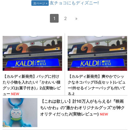
友チョコにもディズニー!
次ページ
1
2
»