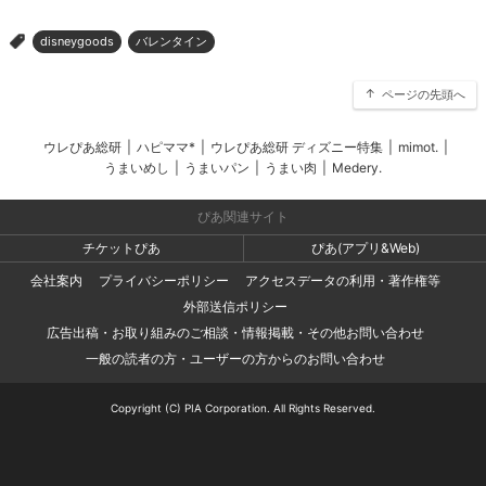
disneygoods
バレンタイン
>
ページの先頭へ
ウレぴあ総研
|
ハピママ*
|
ウレぴあ総研 ディズニー特集
|
mimot.
|
うまいめし
|
うまいパン
|
うまい肉
|
Medery.
ぴあ関連サイト
チケットぴあ
ぴあ(アプリ&Web)
会社案内
プライバシーポリシー
アクセスデータの利用・著作権等
外部送信ポリシー
広告出稿・お取り組みのご相談・情報掲載・その他お問い合わせ
一般の読者の方・ユーザーの方からのお問い合わせ
Copyright (C) PIA Corporation. All Rights Reserved.