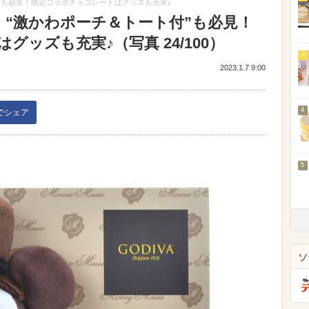
”も必見！限定コラボチョコレートはグッズも充実♪
】“激かわポーチ＆トート付”も必見！
ッズも充実♪（写真 24/100）
3
2023.1.7 9:00
4
kでシェア
5
ソ