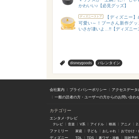
かわいい♪【必見グッズ】
【ディズニー】
ディズニーストア
可愛い～！プーさん新作グッ
いさが凄いよ…!!【ディズニー
>
disneygoods
バレンタイン
会社案内
プライバシーポリシー
アクセスデータ
一般の読者の方・ユーザーの方からのお問い合わ
カテゴリー
エンタメ･テレビ
テレビ
音楽
V系
アイドル
映画
アニメ
2
ファミリー
家庭
子ども
おしゃれ
おでかけ・
ディズニー
TDL
TDS
裏ワザ・攻略
混雑予想