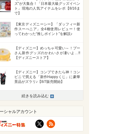
ズ”が大集合！「日本最大級グッズイベン
ト」現地の人気アイテムをレポ【8/16ま
で】
【東京ディズニーシー】「ダッフィー新
作スーべニア」全4種使用レビュー！使
ってわかった“推しポイント”を解説♪
【ディズニー】めっちゃ可愛い～！プー
さん新作グッズのかわいさが凄いよ…!!
【ディズニーストア】
【ディズニー】コンプできたら神！コン
ビニで買える「新作Happyくじ」に豪華
景品がズラリ♪【8/7販売開始】
続きを読み込む
ーシャルアカウント
X
RSS