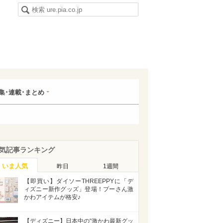
集･連載･まとめ
気記事ランキング
いま人気
昨日
1週間
【即買い】ダイソーTHREEPPYに「デ
ィズニー新作グッズ」登場！プーさん激
かわアイテムが格安♪
【ディズニー】日本中の“激かわ最新グッ