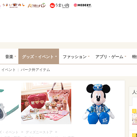
総研 ディズニー特集
mimot.
うまいめし
うまいパン
うまい肉
Medery.
ズニー特集 -ウレぴあ総研
音楽
グッズ・イベント
ファッション
アプリ・ゲーム
特
イベント
パーク外アイテム
人
1
>
>
ズ・イベント
ディズニーストア
2