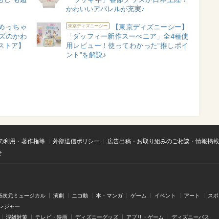
かわいいアパレルが充実♪
めっちゃ
【東京ディズニーシー】
東京ディズニーシー
ズのかわ
「ダッフィー新作スーべニア」全4種使
ストア】
用レビュー！使ってわかった“推しポイ
ント”を解説♪
の利用・著作権等
外部送信ポリシー
広告出稿・お取り組みのご相談・情報掲載
せ
.5次元ミュージカル
演劇
ニコ動
本・マンガ
ゲーム
イベント
アート
スポ
レジャー
混雑対策
テレビ・映画
ディズニーグッズ
アプリ・ゲーム
ディズニーパス