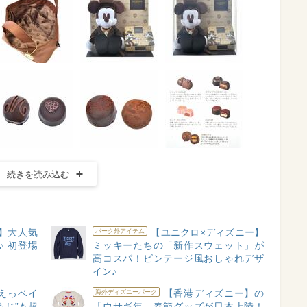
続きを読み込む
】大人気
【ユニクロ×ディズニー】
パーク外アイテム
 初登場
ミッキーたちの「新作スウェット」が
高コスパ！ビンテージ風おしゃれデザ
イン♪
えっベイ
【香港ディズニー】の
海外ディズニーパーク
もじ”も超
「ウサギ年」春節グッズが日本上陸！