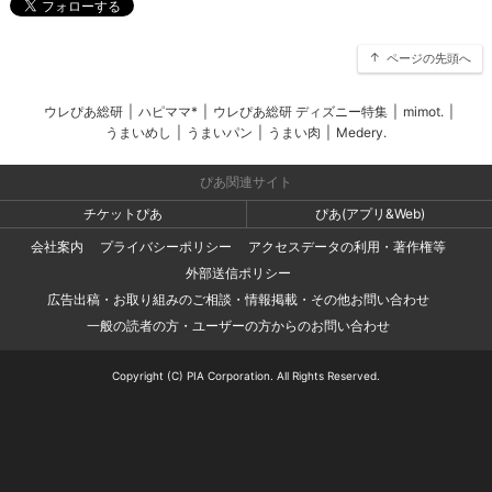
ページの先頭へ
ウレぴあ総研
|
ハピママ*
|
ウレぴあ総研 ディズニー特集
|
mimot.
|
うまいめし
|
うまいパン
|
うまい肉
|
Medery.
ぴあ関連サイト
チケットぴあ
ぴあ(アプリ&Web)
会社案内
プライバシーポリシー
アクセスデータの利用・著作権等
外部送信ポリシー
広告出稿・お取り組みのご相談・情報掲載・その他お問い合わせ
一般の読者の方・ユーザーの方からのお問い合わせ
Copyright (C) PIA Corporation. All Rights Reserved.