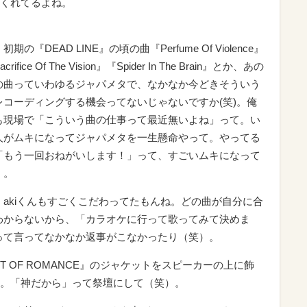
くれてるよね。
初期の『DEAD LINE』の頃の曲『Perfume Of Violence』
crifice Of The Vision』『Spider In The Brain』とか、あの
の曲っていわゆるジャパメタで、なかなか今どきそういう
レコーディングする機会ってないじゃないですか(笑)。俺
も現場で「こういう曲の仕事って最近無いよね」って。い
人がムキになってジャパメタを一生懸命やって。やってる
「もう一回おねがいします！」って、すごいムキになって
）。
：akiくんもすごくこだわってたもんね。どの曲が自分に合
わからないから、「カラオケに行って歌ってみて決めま
って言ってなかなか返事がこなかったり（笑）。
ST OF ROMANCE』のジャケットをスピーカーの上に飾
。「神だから」って祭壇にして（笑）。