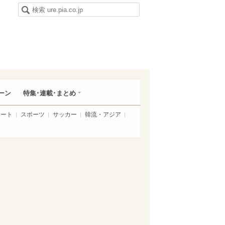
ーン
特集･連載･まとめ
アート
スポーツ
サッカー
韓流・アジア