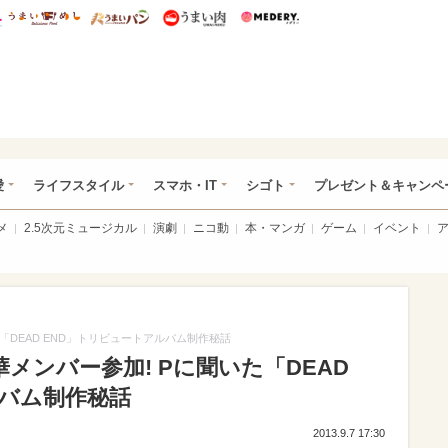
総研 ディズニー特集
mimot.
うまいめし
うまいパン
うまい肉
Medery.
ぴあ総研（うれぴあ）
愛
ライフスタイル
スマホ・IT
シゴト
プレゼント＆キャンペ
メ
2.5次元ミュージカル
演劇
ニコ動
本・マンガ
ゲーム
イベント
た「DEAD END」トリビュートアルバム制作秘話
豪華メンバー参加! Pに聞いた「DEAD
ルバム制作秘話
2013.9.7 17:30