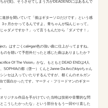
が(笑)。そうさせてしまう力がDEADENDにはあるんで
ーさんに進捗を聞いていて「後はギターソロだけです」という感
、3ヶ月かかってるんですよ。青ちゃんが悩んじゃって。
じゃダメですか？」って言うもんだから「ダメです！」
oject』はすごくcali≠gari色の強い曲に仕上がってますね。
ものを聴いて予想外だったと感じた曲はありましたか？
acrifice Of The Vision』かな。もともとDEAD ENDは4人
HIAの都（啓一）くんとJanne Da Arcのkiyoちゃん
シンセは入っていたりするんですが、都くんのオルガン
り自由で面白かったです。マーティ・フリードマンのギター
。
オリジナル作品を手がけていた当時は技術や音響的な問
とこうしたかったな」という部分をもう一回やり直した