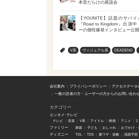
本音だらけの座談会
【YOUNITE】話題のサバ
『Road to Kingdom』出演
ーの個性爆発インタビュー公開!
>
V系
ヴィジュアル系
DEADEND
会社案内
プライバシーポリシー
アクセスデータ
一般の読者の方・ユーザーの方からのお問い合わ
カテゴリー
エンタメ･テレビ
テレビ
音楽
V系
アイドル
映画
アニメ
2
ファミリー
家庭
子ども
おしゃれ
おでかけ・
ディズニー
TDL
TDS
裏ワザ・攻略
混雑予想