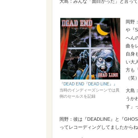
大島：みんな「面白かった」と言って
岡野：
や『Sa
へん
曲を
自身
い大
方も
（笑
『DEAD END『DEAD LINE』』
当時のインディーズシーンでは異
大島
例のセールスを記録
うか
す」
岡野：彼は『DEADLINE』と『GHO
ってレコーディングしてましたからね