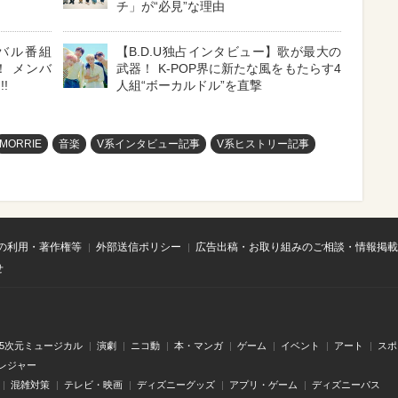
チ」が“必見”な理由
イバル番組
【B.D.U独占インタビュー】歌が最大の
中！ メンバ
武器！ K-POP界に新たな風をもたらす4
!
人組“ボーカルドル”を直撃
MORRIE
音楽
V系インタビュー記事
V系ヒストリー記事
の利用・著作権等
外部送信ポリシー
広告出稿・お取り組みのご相談・情報掲載
せ
.5次元ミュージカル
演劇
ニコ動
本・マンガ
ゲーム
イベント
アート
スポ
レジャー
混雑対策
テレビ・映画
ディズニーグッズ
アプリ・ゲーム
ディズニーパス