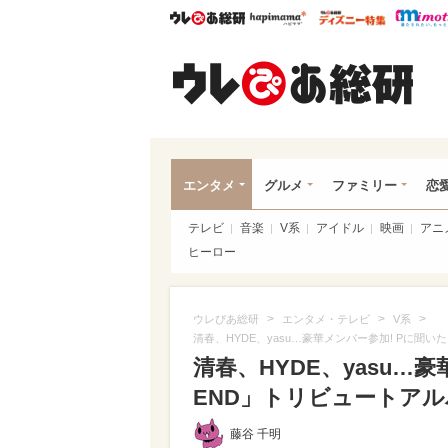
ウレぴあ総研
ハピママ*
ウレぴあ
ウレ
エンタメ
グルメ
ファミリー
恋
テレビ
音楽
V系
アイドル
映画
アニ
ヒーロー
>
>
>
ウレぴあ総研
エンタメ・テレビ
V系
清春、HYDE、yasu…豪華メンバー参加! Pに聞い
清春、HYDE、yasu…
END」トリビュートア
藤谷 千明