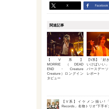
X
Facebook
関連記事
【V系】
【V系】「好
MORRIE（DEAD
いけばいい」M
END・Creature
バースデーソ
Creature）ロングイン
レポート
タビュー
【V系】イケメン揃い!「Res
Records」名物トリオ"下手