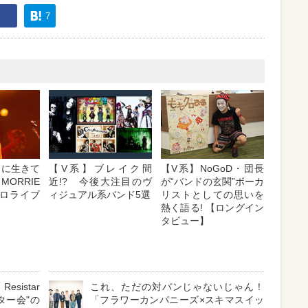
7
きに生きて
【V系】ブレイク間
【V系】NoGoD・団長
ORRIE
近!? 今後大注目のヴ
が“バンドの玄関”ボーカ
ロライブ
ィジュアル系バンド5選
リストとしての思いを
熱く語る! 【ロングイン
タビュー】
istar
これ、ただの対バンじゃないじゃん！
ギター会"の
「フラワーカンパニーズ×スキマスイッ