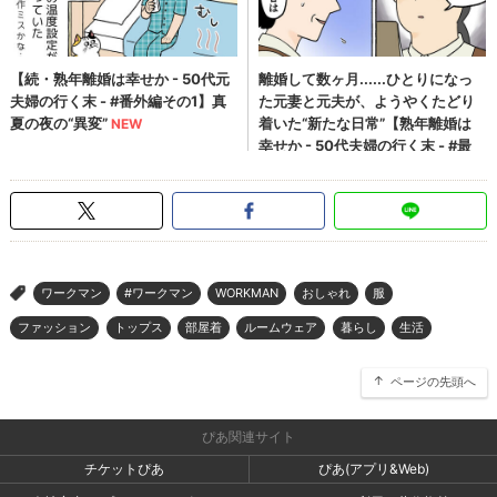
ワークマン
#ワークマン
WORKMAN
おしゃれ
服
>
ファッション
トップス
部屋着
ルームウェア
暮らし
生活
ページの先頭へ
ぴあ関連サイト
チケットぴあ
ぴあ(アプリ&Web)