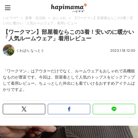
ハピママ*
ハピママ*
>
家事・生活術
>
おしゃれ
>
【ワークマン】部屋着ならこの3着！安
いのに暖かい「人気ルームウェア」着用レビュー
【ワークマン】部屋着ならこの3着！安いのに暖かい
「人気ルームウェア」着用レビュー
くわばら なっとう
2023.1.18 12:00
「ワークマン」はアウターだけでなく、ルームウェアもおしゃれで高機能
なものが豊富です。今回は、部屋着として人気のトップスをピックアップ
して着用レビュー。ちょっとした外出にも着ていけるおすすめアイテムば
かりですよ。