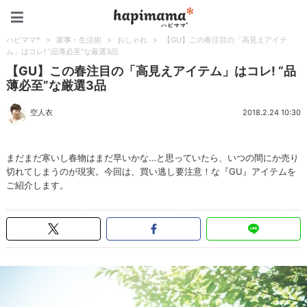
ハピママ*
ハピママ*
>
家事・生活術
>
おしゃれ
>
【GU】この春注目の「高見えアイテ
ム」はコレ! “品薄必至”な厳選3品
【GU】この春注目の「高見えアイテム」はコレ! “品
薄必至”な厳選3品
空人衣
2018.2.24 10:30
まだまだ寒いし春物はまだ早いかな…と思っていたら、いつの間にか売り
切れてしまうのが現実。今回は、買い逃し要注意！な『GU』アイテムを
ご紹介します。