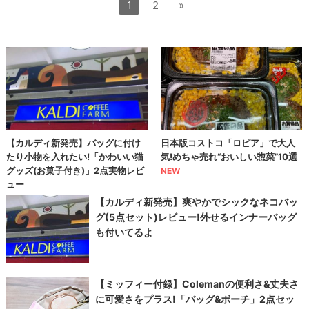
1
2
»