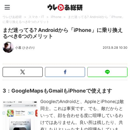
ウレぴあ総研（うれぴあ）
ウレぴあ総研
>
スマホ・IT
>
iPhone
>
まだ迷ってる? Androidから「iPhone」
に乗り換えるべき6つのメリット
まだ迷ってる? Androidから「iPhone」に乗り換え
るべき6つのメリット
小暮 ひさのり
2013.9.28 10:30
3：GoogleMapsもGmailもiPhoneで使えます
GoogleのAndroidと、AppleとiPhoneは敵
同士。これは事実です。でも、敵だからと
いって、顔を合わせる度に喧嘩しているわ
けではありません。良い所は残したり、共
有したりといった大人の喧嘩をしていま