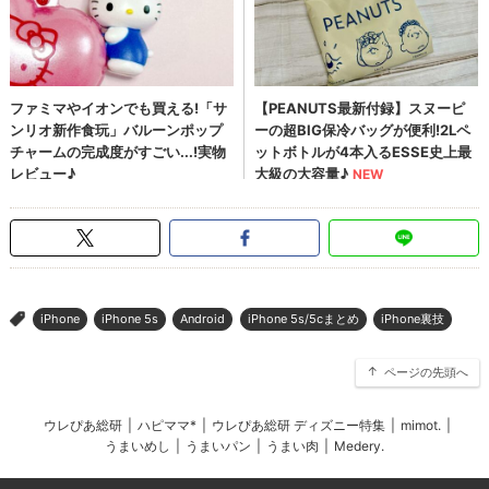
iPhone
iPhone 5s
Android
iPhone 5s/5cまとめ
iPhone裏技
>
ページの先頭へ
ウレぴあ総研
|
ハピママ*
|
ウレぴあ総研 ディズニー特集
|
mimot.
|
うまいめし
|
うまいパン
|
うまい肉
|
Medery.