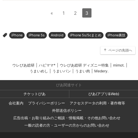
«
1
2
3
iPhone
iPhone 5s
Android
iPhone 5s/5cまとめ
iPhone裏技
>
ページの先頭へ
ウレぴあ総研
|
ハピママ*
|
ウレぴあ総研 ディズニー特集
|
mimot.
|
うまいめし
|
うまいパン
|
うまい肉
|
Medery.
ぴあ関連サイト
チケットぴあ
ぴあ(アプリ&Web)
会社案内
プライバシーポリシー
アクセスデータの利用・著作権等
外部送信ポリシー
広告出稿・お取り組みのご相談・情報掲載・その他お問い合わせ
一般の読者の方・ユーザーの方からのお問い合わせ