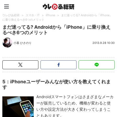
ウレぴあ総研（うれぴあ）
ウレぴあ総研
>
スマホ・IT
>
iPhone
>
まだ迷ってる? Androidから「iPhone」
に乗り換えるべき6つのメリット
まだ迷ってる? Androidから「iPhone」に乗り換え
るべき6つのメリット
小暮 ひさのり
2013.9.28 10:30
5：iPhoneユーザーみんなが使い方を教えてくれま
す
Androidスマートフォンはさまざまなメーカ
ーが販売しているため、機種が変わると使
い方や設定方法が大きく変わってしまうこ
ともあります。