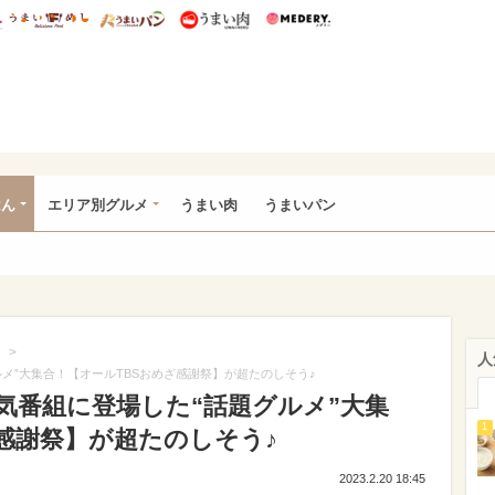
総研 ディズニー特集
mimot.
うまいめし
うまいパン
うまい肉
Medery.
いめし
はん
エリア別グルメ
うまい肉
うまいパン
>
人
メ”大集合！【オールTBSおめざ感謝祭】が超たのしそう♪
気番組に登場した“話題グルメ”大集
1
感謝祭】が超たのしそう♪
2023.2.20 18:45