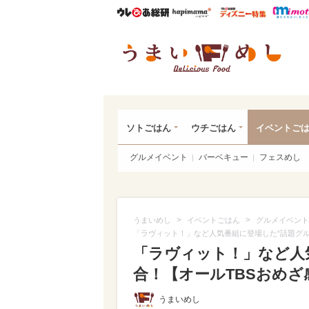
ウレぴあ総研
ハピママ*
ウレぴあ
うま
ソトごはん
ウチごはん
イベントご
グルメイベント
バーベキュー
フェスめし
>
>
うまいめし
イベントごはん
グルメイベント
「ラヴィット！」など人気番組に登場した“話題グル
「ラヴィット！」など人
合！【オールTBSおめざ
うまいめし