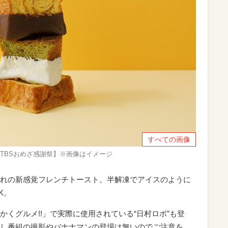
すべての画像
ールTBSおめざ感謝祭】※画像はイメージ
れの新感覚フレンチトースト。半解凍でアイスのように
K。
くグルメ!!」で実際に使用されている“日村ロボ”も登
し番組の撮影やバナナマンの登場は無いのでご注意を。