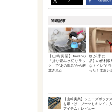
X
Facebook
関連記事
【山崎実業】towerの
物が床に…
「折り畳み水切りラッ
品】の便利収
ク」で“あの悩み”から解
なトイレ”が
放された！
った！改造レ
【山崎実業】シューズボック
を爆上げ！ブーツもキレイに
アイテム」レビュー