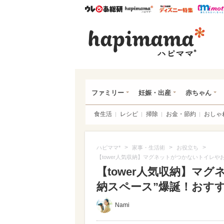
ウレぴあ総研
ハピママ*
ウレぴあ
ハピ
ファミリー
妊娠・出産
赤ちゃん
食生活
レシピ
掃除
お金・節約
おしゃ
>
>
>
ハピママ*
家事・生活術
お役立ち
【tower人気収納】マグネットがつかないトイレや
【tower人気収納】マ
納スペース”爆誕！おす
Nami