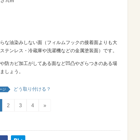
さ7cm
らな油染みしない面（フィルムフックの接着面よりも大
ステンレス・冷蔵庫や洗濯機などの金属塗装面）です。
や防カビ加工がしてある面など凹凸やざらつきのある場
ましょう。
どう取り付ける？
ージ
2
3
4
»