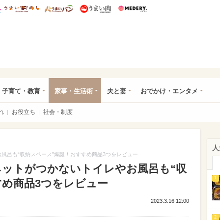
総研 ディズニー特集
mimot.
うまいめし
うまいパン
うまい肉
Medery.
ママ*
子育て・教育
家事・生活術
夫と妻
おでかけ・エンタメ
れ
お役立ち
社会・制度
人
お風呂も“収納スペース”爆誕！おすすめ商品3つをレビュー
グネットがつかないトイレやお風呂も“収
1
すめ商品3つをレビュー
2023.3.16 12:00
2