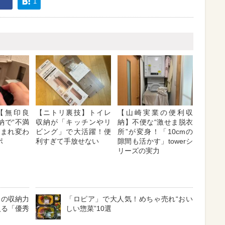
1
【無印良
【ニトリ裏技】トイレ
【山崎実業の便利収
納で“不満
収納が「キッチンやリ
納】不便な“激せま脱衣
生まれ変わ
ビング」で大活躍！便
所”が変身！「10cmの
ポ
利すぎて手放せない
隙間も活かす」towerシ
リーズの実力
スの収納力
「ロピア」で大人気！めちゃ売れ“おい
入る「優秀
しい惣菜”10選