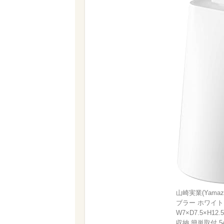
山崎実業(Yama
ブラー ホワイト 
W7×D7.5×H12
収納 簡単取付 54