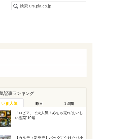
気記事ランキング
いま人気
昨日
1週間
「ロピア」で大人気！めちゃ売れ“おいし
い惣菜”10選
【カルディ新発売】バッグに付けたり小