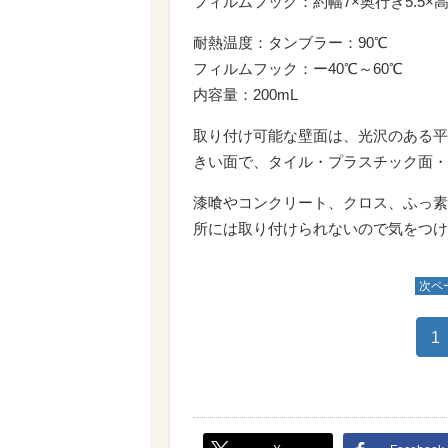
フィルムフック：約幅7×奥行き5.5×高
耐熱温度：タンブラー：90℃
フィルムフック：ー40℃～60℃
内容量：200mL
取り付け可能な壁面は、光沢のある平
きい面で、タイル・プラスチック面・
漆喰やコンクリート、クロス、ふっ素
所には取り付けられないので気をつけ
次ペ
1