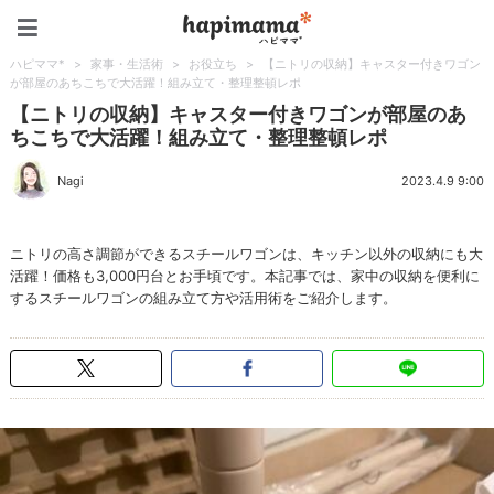
ハピママ*
ハピママ*
>
家事・生活術
>
お役立ち
>
【ニトリの収納】キャスター付きワゴン
が部屋のあちこちで大活躍！組み立て・整理整頓レポ
【ニトリの収納】キャスター付きワゴンが部屋のあ
ちこちで大活躍！組み立て・整理整頓レポ
Nagi
2023.4.9 9:00
ニトリの高さ調節ができるスチールワゴンは、キッチン以外の収納にも大
活躍！価格も3,000円台とお手頃です。本記事では、家中の収納を便利に
するスチールワゴンの組み立て方や活用術をご紹介します。