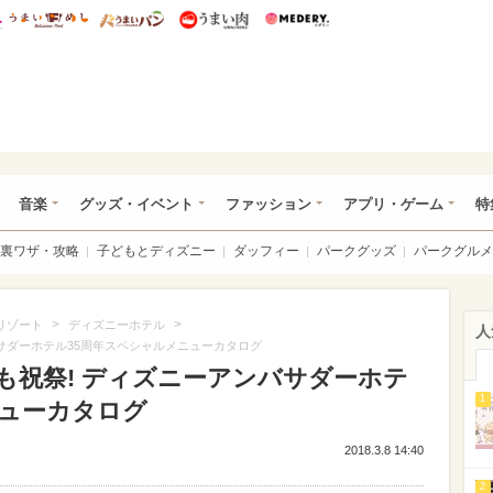
総研 ディズニー特集
mimot.
うまいめし
うまいパン
うまい肉
Medery.
ズニー特集 -ウレぴあ総研
音楽
グッズ・イベント
ファッション
アプリ・ゲーム
特
裏ワザ・攻略
子どもとディズニー
ダッフィー
パークグッズ
パークグルメ
>
>
リゾート
ディズニーホテル
人
バサダーホテル35周年スペシャルメニューカタログ
でも祝祭! ディズニーアンバサダーホテ
1
ニューカタログ
2018.3.8 14:40
2