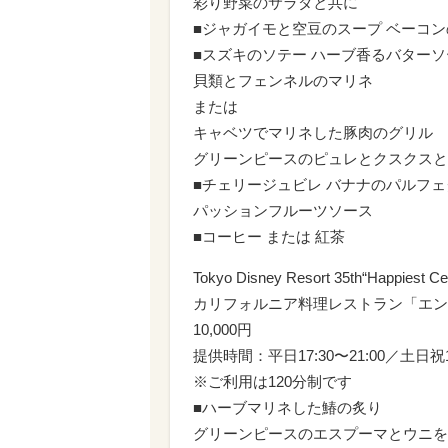
彩り野菜のサラダと共に
■ジャガイモと空豆のスープ ベーコ
■スズキのソテー ハーブ香るバターソ
貝類とフェンネルのマリネ
または
キャベツでマリネした豚肉のグリル
グリーンピースのピュレとクスクスと
■チェリージュビレ バナナのパルフ
パッションフルーツソース
■コーヒー または 紅茶
Tokyo Disney Resort 35th“Happ
カリフォルニア料理レストラン「エン
10,000円
提供時間：平日17:30〜21:00／土日祝17
※ご利用は120分制です
■ハーブマリネした鰆の炙り
グリーンピースのエスプーマとウニを