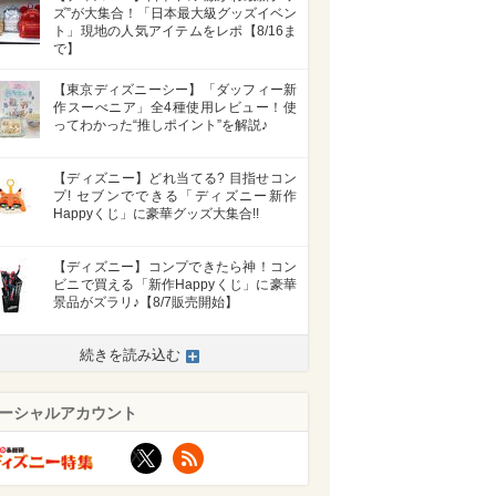
ズ”が大集合！「日本最大級グッズイベン
ト」現地の人気アイテムをレポ【8/16ま
で】
【東京ディズニーシー】「ダッフィー新
作スーべニア」全4種使用レビュー！使
ってわかった“推しポイント”を解説♪
【ディズニー】どれ当てる? 目指せコン
プ! セブンでできる「ディズニー新作
Happyくじ」に豪華グッズ大集合!!
【ディズニー】コンプできたら神！コン
ビニで買える「新作Happyくじ」に豪華
景品がズラリ♪【8/7販売開始】
続きを読み込む
ーシャルアカウント
X
RSS