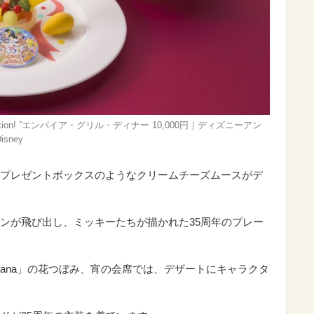
st Celebration! ”エンパイア・グリル・ディナー 10,000円｜ディズニーアン
sney
プレゼントボックスのようなクリームチーズムースがデ
ンが飛び出し、ミッキーたちが描かれた35周年のプレー
Hana」の花つぼみ、宵の会席では、デザートにキャラクタ