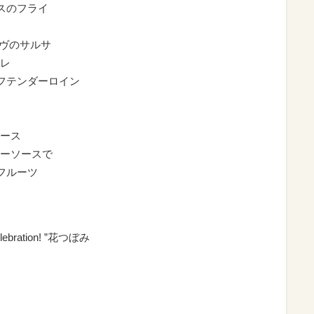
スのフライ
ーヴのサルサ
レ
フテンダーロイン
ース
ーソースで
フルーツ
Celebration! ”花つぼみ