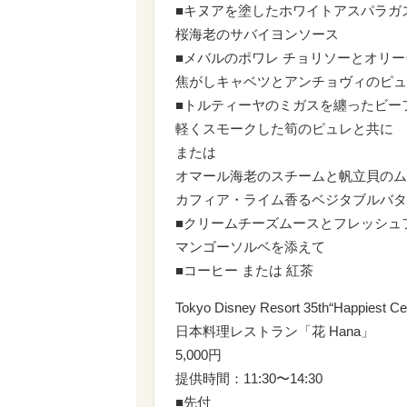
■キヌアを塗したホワイトアスパラガ
桜海老のサバイヨンソース
■メバルのポワレ チョリソーとオリ
焦がしキャベツとアンチョヴィのピュ
■トルティーヤのミガスを纏ったビー
軽くスモークした筍のピュレと共に
または
オマール海老のスチームと帆立貝のム
カフィア・ライム香るベジタブルバタ
■クリームチーズムースとフレッシュ
マンゴーソルベを添えて
■コーヒー または 紅茶
Tokyo Disney Resort 35th“Happiest 
日本料理レストラン「花 Hana」
5,000円
提供時間：11:30〜14:30
■先付