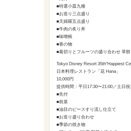
■特選小皿九種
■お造り三点盛り
■天婦羅五点盛り
■牛肉の炙り丼
■味噌椀
■香の物
■葛切りとフルーツの盛り合わせ 草
Tokyo Disney Resort 35th“Happiest 
日本料理レストラン「花 Hana」
10,000円
提供時間：平日17:30〜21:00／土日祝17
■先付
■前菜
■油目のピースすり流し仕立て
■お造り盛り合わせ
■季節の焼き物