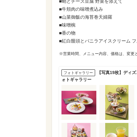
■蛸とチーズ豆腐 野菜を添えて
■牛頬肉の味噌煮込み
■山菜御飯の海苔巻天婦羅
■味噌椀
■香の物
■紅白饅頭とバニラアイスクリーム
フ
※営業時間、メニュー内容、価格は、変更
【写真19枚】ディズ
フォトギャラリー
ォトギャラリー