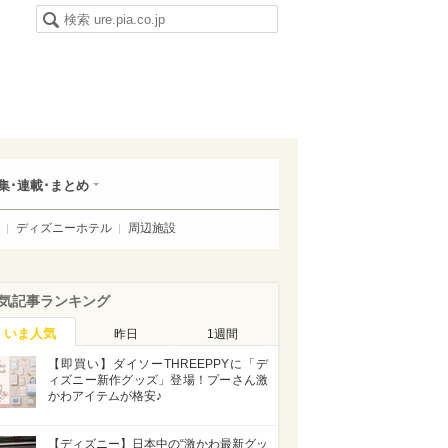
集･連載･まとめ
ディズニーホテル
周辺施設
気記事ランキング
いま人気
昨日
1週間
【即買い】ダイソーTHREEPPYに「デ
ィズニー新作グッズ」登場！プーさん激
かわアイテムが格安♪
【ディズニー】日本中の“激かわ最新グッ