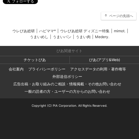
ページの先頭へ
ウレぴあ総研
|
ハピママ*
|
ウレぴあ総研 ディズニー特集
|
mimot.
|
うまいめし
|
うまいパン
|
うまい肉
|
Medery.
ぴあ関連サイト
チケットぴあ
ぴあ(アプリ&Web)
会社案内
プライバシーポリシー
アクセスデータの利用・著作権等
外部送信ポリシー
広告出稿・お取り組みのご相談・情報掲載・その他お問い合わせ
一般の読者の方・ユーザーの方からのお問い合わせ
Copyright (C) PIA Corporation. All Rights Reserved.