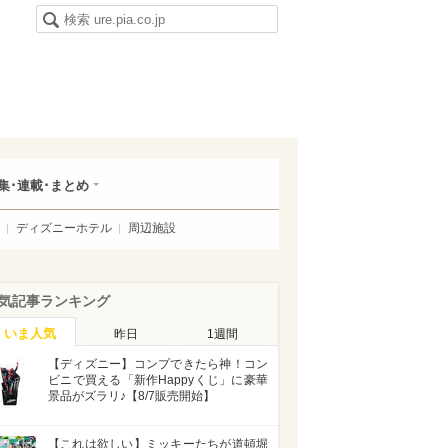
集･連載･まとめ
ディズニーホテル
周辺施設
気記事ランキング
いま人気
昨日
1週間
【ディズニー】コンプできたら神！コン
ビニで買える「新作Happyくじ」に豪華
景品がズラリ♪【8/7販売開始】
【これは欲しい】ミッキーたちが道頓堀