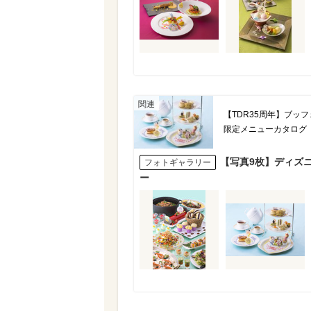
【TDR35周年】ブッ
限定メニューカタログ
【写真9枚】ディズニ
フォトギャラリー
ー