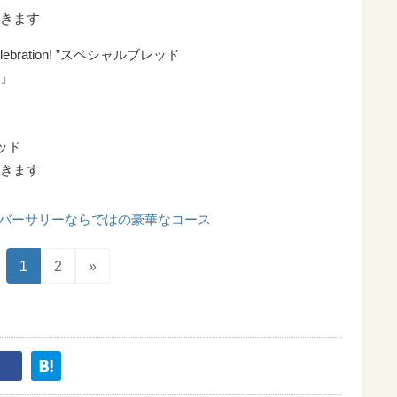
きます
st Celebration! ”スペシャルブレッド
」
ッド
きます
バーサリーならではの豪華なコース
1
2
»