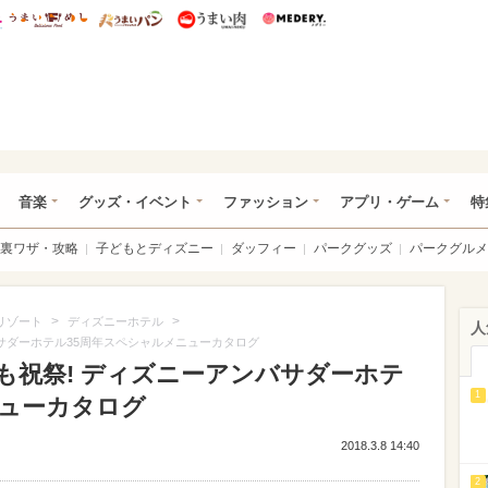
総研 ディズニー特集
mimot.
うまいめし
うまいパン
うまい肉
Medery.
ズニー特集 -ウレぴあ総研
音楽
グッズ・イベント
ファッション
アプリ・ゲーム
特
裏ワザ・攻略
子どもとディズニー
ダッフィー
パークグッズ
パークグルメ
>
>
リゾート
ディズニーホテル
人
バサダーホテル35周年スペシャルメニューカタログ
でも祝祭! ディズニーアンバサダーホテ
1
ニューカタログ
2018.3.8 14:40
2