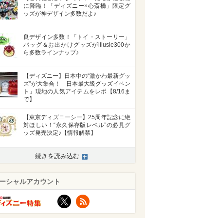
に降臨！「ディズニー×心斎橋」限定グ
ッズが神デザイン多数だよ♪
良デザイン多数！「トイ・ストーリー」
バッグ＆お出かけグッズがillusie300か
ら多数ラインナップ♪
【ディズニー】日本中の“激かわ最新グッ
ズ”が大集合！「日本最大級グッズイベン
ト」現地の人気アイテムをレポ【8/16ま
で】
【東京ディズニーシー】25周年記念に絶
対ほしい！“永久保存版レベル”の必見グ
ッズ発売決定♪【情報解禁】
続きを読み込む
ーシャルアカウント
X
RSS