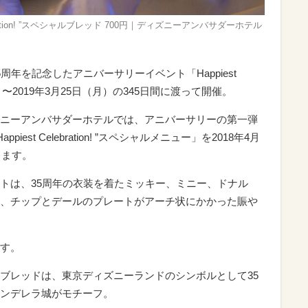
est Celebration! ”スペシャルブレッド 700円｜ディズニーアンバサダーホテル
年を記念したアニバーサリーイベント「Happiest
5日（日）〜2019年3月25日（月）の345日間に渡って開催。
ニーアンバサダーホテルでは、アニバーサリーの第一弾
h“Happiest Celebration! ”スペシャルメニュー」を2018年4月
します。
トは、35周年の衣装を着たミッキー、ミニー、ドナル
、チップとデールのプレートがアーチ状にかかった賑や
す。
ブレッドは、東京ディズニーランドのシンボルとして35
ンデレラ城がモチーフ。