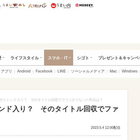
総研 ディズニー特集
mimot.
うまいめし
うまいパン
うまい肉
Medery.
ぴあ総研（うれぴあ）
愛
ライフスタイル
スマホ・IT
シゴト
プレゼント＆キャンペ
アプリ
Android
Facebook
LINE
ソーシャルメディア
Mac
Windows
がトレンド入り？ そのタイトル回収でファンがうなった作品は？
ンド入り？ そのタイトル回収でファ
2023.5.4 12:00配信