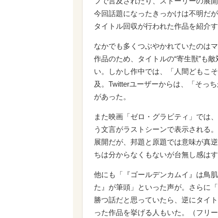
フで言及されたり、ストーリーの展開
今回話題になったきっかけは不明だが、T
タイトル回収が行われた作品を紹介す
なかでも多くつぶやかれていたのはマ
作品のため、タイトルの“寄生獣”も
い。しかし作中では、「人間どもこそ地
及。Twitterユーザーからは、「
があった。
また映画「ゼロ・グラビティ」では、原
う文言がラストシーンで表示される。
展開だが、邦題と原題では意味が真逆
ちは分からなくもないが台無し感はす
他にも「『ゴールデンカムイ』は鳥肌
た』が筆頭」といった声が。さらに「『
勝つ話だと思っていたら、逆にタイト
った作品を挙げる人もいた。（フリー