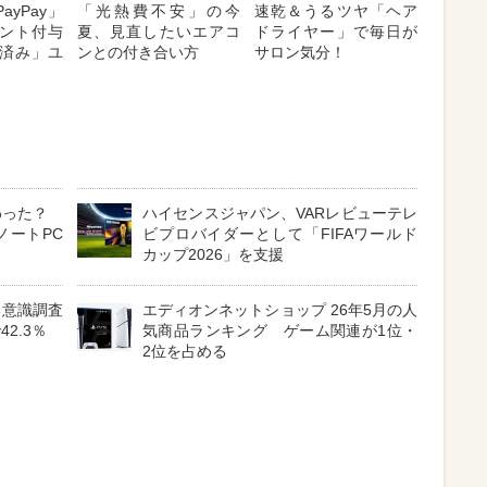
ayPay」
「光熱費不安」の今
速乾＆うるツヤ「ヘア
ント付与
夏、見直したいエアコ
ドライヤー」で毎日が
済み」ユ
ンとの付き合い方
サロン気分！
わった？
ハイセンスジャパン、VARレビューテレ
ノートPC
ビプロバイダーとして「FIFAワールド
カップ2026」を支援
る意識調査
エディオンネットショップ 26年5月の人
2.3％
気商品ランキング ゲーム関連が1位・
2位を占める