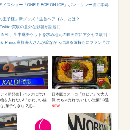
スショー「ONE PIECE ON ICE」ボン・クレー役に本郷
の王子様』新グッズ「生首ヘアゴム」とは？
応 Twitter買収の意外な影響が話題に
O FINAL」生中継チケットを求め地元の映画館にアクセス殺到！
 ＆ Prince高橋海人さんが涙ながらに語る気持ちにファン号泣