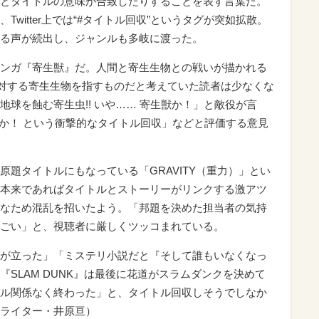
とタイトルの意味が合致したりすることを表す言葉だ。
witter上では“#タイトル回収”というタグが突如拡散。
る声が続出し、ジャンルも多岐に渡った。
ンガ『寄生獣』だ。人間と寄生生物との戦いが描かれる
敵対する寄生生物を指すものだと考えていた読者は少なくな
球を蝕む寄生虫!! いや…… 寄生獣か！」と敵役が言
そっちか！ という衝撃的なタイトル回収」などと評価する意見
題タイトルにもなっている「GRAVITY（重力）」とい
本来であればタイトルとストーリーがリンクする激アツ
なため混乱を招いたよう。「邦題を決めた担当者の気持
ごい」と、視聴者に厳しくツッコまれている。
が立った」「ミステリ小説だと『そして誰もいなくなっ
SLAM DUNK』は最後に花道がスラムダンクを決めて
ル関係なく終わった」と、タイトル回収しそうでしなか
ライター・井原亘）