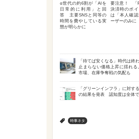
α世代の約6割が「AIを
要注意！ 「P
日常的に利用」と回
決済時のポイ
答 主要SNSと同等の
は「本人確認
時間を費やしている実
ーザーのみに
態が明らかに
「待てば安くなる」時代は終
止まらない価格上昇に揺れる
市場、在庫争奪戦の気配も
「グリーンインフラ」に対す
の結果を発表 認知度は全体で4
>
時事ネタ