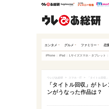
ウレぴあ総研
ハピママ*
ウレぴあ
ウレ
エンタメ
グルメ
ファミリー
恋
iPhone
iPad
Lサイズスマホ・タブレット
>
>
ウレぴあ総研
スマホ・IT
「タイトル回収」
「タイトル回収」がトレ
ンがうなった作品は？