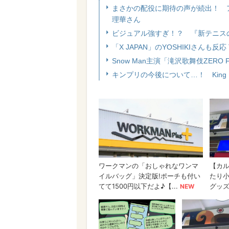
まさかの配役に期待の声が続出！ アイ
理華さん
ビジュアル強すぎ！？ 『新テニス
「X JAPAN」のYOSHIKIさんも反
Snow Man主演「滝沢歌舞伎ZER
キンプリの今後について…！ King