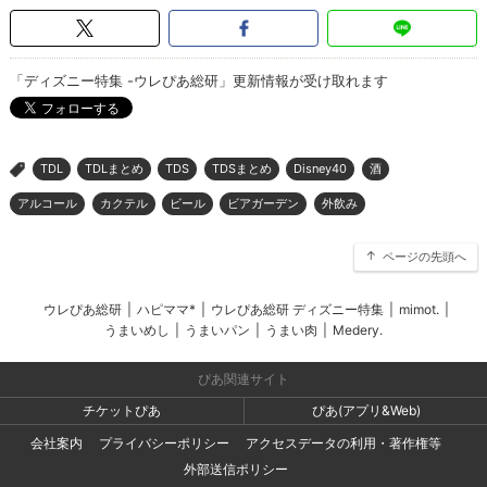
「ディズニー特集 -ウレぴあ総研」更新情報が受け取れます
TDL
TDLまとめ
TDS
TDSまとめ
Disney40
酒
>
アルコール
カクテル
ビール
ビアガーデン
外飲み
ページの先頭へ
ウレぴあ総研
|
ハピママ*
|
ウレぴあ総研 ディズニー特集
|
mimot.
|
うまいめし
|
うまいパン
|
うまい肉
|
Medery.
ぴあ関連サイト
チケットぴあ
ぴあ(アプリ&Web)
会社案内
プライバシーポリシー
アクセスデータの利用・著作権等
外部送信ポリシー