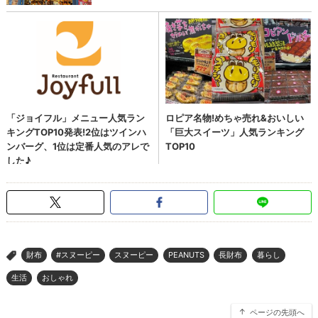
財布
#スヌーピー
スヌーピー
PEANUTS
長財布
暮らし
>
生活
おしゃれ
ページの先頭へ