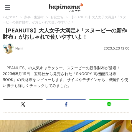
ハピママ*
ハピママ*
>
家事・生活術
>
お役立ち
>
【PEANUTS】大人女子大満足♪「スヌ
ーピーの新作財布」がおしゃれで使いやすいよ！
【PEANUTS】大人女子大満足♪「スヌーピーの新作
財布」がおしゃれで使いやすいよ！
Nami
2023.5.23 12:00
「PEANUTS」の人気キャラクター、スヌーピーの新作財布が登場！
2023年5月19日、宝島社から発売された「SNOOPY 高機能長財布
BOOK」の長財布をレビューします。サイズやデザインから、機能性や使
い勝手も詳しくチェックしてみました。