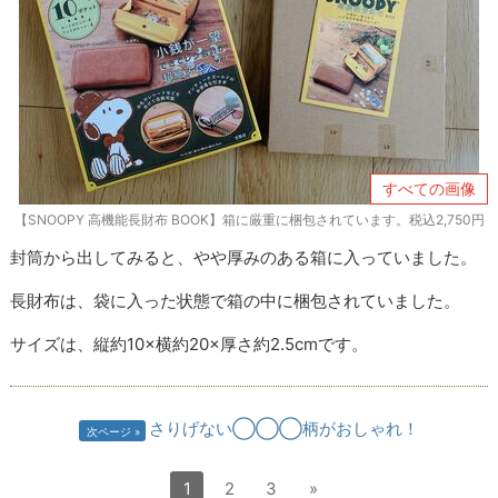
すべての画像
【SNOOPY 高機能長財布 BOOK】箱に厳重に梱包されています。税込2,750円
封筒から出してみると、やや厚みのある箱に入っていました。
長財布は、袋に入った状態で箱の中に梱包されていました。
サイズは、縦約10×横約20×厚さ約2.5cmです。
さりげない◯◯◯柄がおしゃれ！
次ページ
1
2
3
»