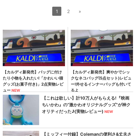
1
2
»