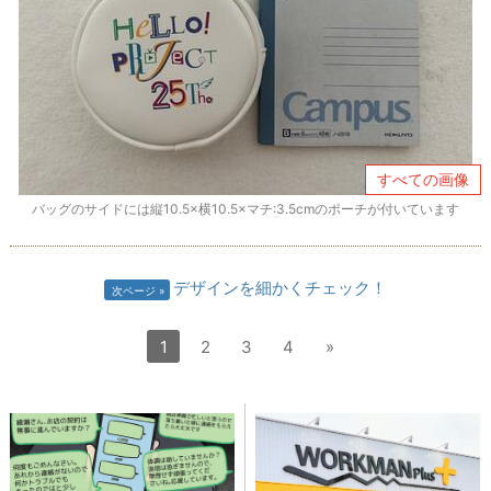
すべての画像
バッグのサイドには縦10.5×横10.5×マチ:3.5cmのポーチが付いています
デザインを細かくチェック！
次ページ
1
2
3
4
»