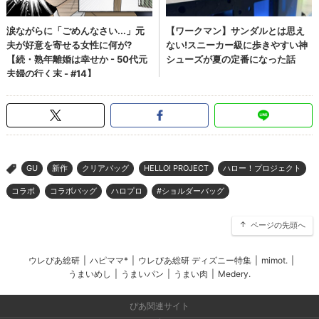
GU
新作
クリアバッグ
HELLO! PROJECT
ハロー！プロジェクト
>
コラボ
コラボバッグ
ハロプロ
#ショルダーバッグ
ページの先頭へ
ウレぴあ総研
|
ハピママ*
|
ウレぴあ総研 ディズニー特集
|
mimot.
|
うまいめし
|
うまいパン
|
うまい肉
|
Medery.
ぴあ関連サイト