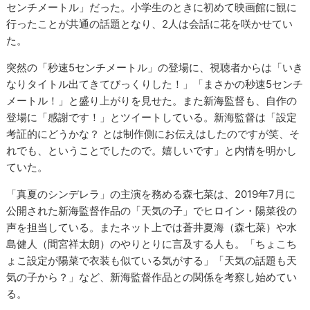
センチメートル」だった。小学生のときに初めて映画館に観に
行ったことが共通の話題となり、2人は会話に花を咲かせてい
た。
突然の「秒速5センチメートル」の登場に、視聴者からは「いき
なりタイトル出てきてびっくりした！」「まさかの秒速5センチ
メートル！」と盛り上がりを見せた。また新海監督も、自作の
登場に「感謝です！」とツイートしている。新海監督は「設定
考証的にどうかな？ とは制作側にお伝えはしたのですが笑、そ
れでも、ということでしたので。嬉しいです」と内情を明かし
ていた。
「真夏のシンデレラ」の主演を務める森七菜は、2019年7月に
公開された新海監督作品の「天気の子」でヒロイン・陽菜役の
声を担当している。またネット上では蒼井夏海（森七菜）や水
島健人（間宮祥太朗）のやりとりに言及する人も。「ちょこち
ょこ設定が陽菜で衣装も似ている気がする」「天気の話題も天
気の子から？」など、新海監督作品との関係を考察し始めてい
る。