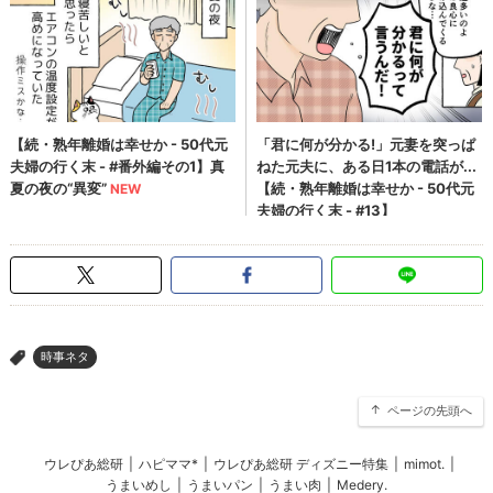
時事ネタ
>
ページの先頭へ
ウレぴあ総研
|
ハピママ*
|
ウレぴあ総研 ディズニー特集
|
mimot.
|
うまいめし
|
うまいパン
|
うまい肉
|
Medery.