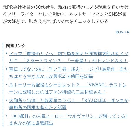
元PR会社社員の30代男性。現在は流行のモノや現象を追いかけ
るフリーライターとして活動中。ネットサーフィンとSNS巡回
が大好きで、暇さえあればスマホをチェックしている
BCN＋R
関連リンク
ドラマ「魔法のリノベ」内で局を超えた間宮祥太朗さんイジ
リ!? 「スタートライン？」「一発屋！」がトレンド入り！
宣伝してないのに「千と千尋」超え！ ジブリ最新作「君た
ちはどう生きるか」が興収21.4億円を記録
ストーリーも配役もシークレット？ 「VIVANT」ラストシ
ーンに登場したのはファン待望の二宮和也さん！
大御所も出演した超豪華コラボ！ 「R.Y.U.S.E.I.」ダンスが
事務所の垣根を超えたと話題
「X-MEN」の人気ヒーロー「ウルヴァリン」が帰ってくる!!
まさかの姿に反響続出