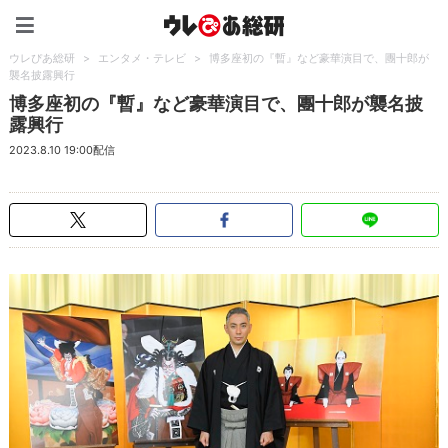
ウレぴあ総研（うれぴあ）
ウレぴあ総研
>
エンタメ・テレビ
>
博多座初の『暫』など豪華演目で、團十郎が
襲名披露興行
博多座初の『暫』など豪華演目で、團十郎が襲名披
露興行
2023.8.10 19:00配信