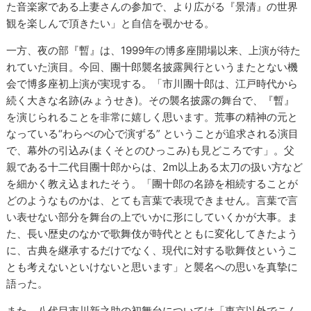
た音楽家である上妻さんの参加で、より広がる『景清』の世界
観を楽しんで頂きたい」と自信を覗かせる。
一方、夜の部『暫』は、1999年の博多座開場以来、上演が待た
れていた演目。今回、團十郎襲名披露興行というまたとない機
会で博多座初上演が実現する。「市川團十郎は、江戸時代から
続く大きな名跡(みょうせき)。その襲名披露の舞台で、『暫』
を演じられることを非常に嬉しく思います。荒事の精神の元と
なっている“わらべの心で演ずる” ということが追求される演目
で、幕外の引込み(まくそとのひっこみ)も見どころです」。父
親である十二代目團十郎からは、2m以上ある太刀の扱い方など
を細かく教え込まれたそう。「團十郎の名跡を相続することが
どのようなものかは、とても言葉で表現できません。言葉で言
い表せない部分を舞台の上でいかに形にしていくかが大事。ま
た、長い歴史のなかで歌舞伎が時代とともに変化してきたよう
に、古典を継承するだけでなく、現代に対する歌舞伎というこ
とも考えないといけないと思います」と襲名への思いを真摯に
語った。
また、八代目市川新之助の初舞台については「東京以外でこん