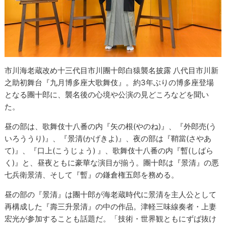
市川海老蔵改め十三代目市川團十郎白猿襲名披露 八代目市川新
之助初舞台『九月博多座大歌舞伎』。約3年ぶりの博多座登場
となる團十郎に、襲名後の心境や公演の見どころなどを聞い
た。
昼の部は、歌舞伎十八番の内『矢の根(やのね)』、『外郎売(う
いろううり)』、『景清(かげきよ)』、夜の部は『鞘當(さやあ
て)』、『口上(こうじょう) 』、歌舞伎十八番の内『暫(しばら
く)』と、昼夜ともに豪華な演目が揃う。團十郎は『景清』の悪
七兵衛景清、そして『暫』の鎌倉権五郎を務める。
昼の部の『景清』は團十郎が海老蔵時代に景清を主人公として
再構成した『壽三升景清』の中の作品。津軽三味線奏者・上妻
宏光が参加することも話題だ。「技術・世界観ともにずば抜け