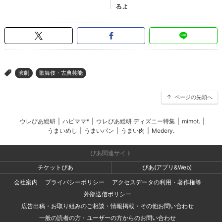
演劇
歌舞伎・古典芸能
>
ページの先頭へ
ウレぴあ総研
|
ハピママ*
|
ウレぴあ総研 ディズニー特集
|
mimot.
|
うまいめし
|
うまいパン
|
うまい肉
|
Medery.
ぴあ関連サイト
チケットぴあ
ぴあ(アプリ&Web)
会社案内
プライバシーポリシー
アクセスデータの利用・著作権等
外部送信ポリシー
広告出稿・お取り組みのご相談・情報掲載・その他お問い合わせ
一般の読者の方・ユーザーの方からのお問い合わせ