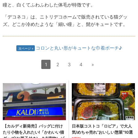
瞳と、白くてふわふわした体毛が特徴です。
「デコネコ」は、ニトリデコホームで販売されている猫グッ
ズ。どこか冷めたような「細い瞳」と、髭がキュートです。
コロンと丸い形がキュートな巾着ポーチ♪
次ページ
1
2
3
4
»