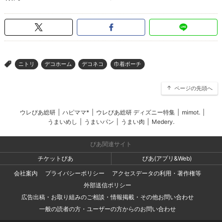
ニトリ
デコホーム
デコネコ
巾着ポーチ
>
ページの先頭へ
ウレぴあ総研
|
ハピママ*
|
ウレぴあ総研 ディズニー特集
|
mimot.
|
うまいめし
|
うまいパン
|
うまい肉
|
Medery.
ぴあ関連サイト
チケットぴあ
ぴあ(アプリ&Web)
会社案内
プライバシーポリシー
アクセスデータの利用・著作権等
外部送信ポリシー
広告出稿・お取り組みのご相談・情報掲載・その他お問い合わせ
一般の読者の方・ユーザーの方からのお問い合わせ