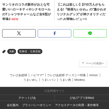
演劇
歌舞伎・古典芸能
>
ページの先頭へ
ウレぴあ総研
|
ハピママ*
|
ウレぴあ総研 ディズニー特集
|
mimot.
|
うまいめし
|
うまいパン
|
うまい肉
|
Medery.
ぴあ関連サイト
チケットぴあ
ぴあ(アプリ&Web)
会社案内
プライバシーポリシー
アクセスデータの利用・著作権等