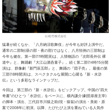
(c)松竹株式会社
猛暑が続くなか、「八月納涼歌舞伎」が今年も好評上演中だ。
通常の二部制(昼の部・夜の部)ではなく、八月恒例の三部制は
今年も健在。第一部(11時開演)は、人情物語の『次郎長外伝 裸
道中』と、舞踊劇『大江山酒呑童子』。続く第二部(14時15分開
演)は、群像劇『新門辰五郎』と、舞踊の『団子売』。最後の第
三部(18時開演)は、スペクタクルな展開に心躍る『新・水滸
伝』という多彩なラインナップだ。
今回は、第三部の『新・水滸伝』をピックアップ。中国の“四大
奇書”のひとつ「水滸伝」をベースに、横内謙介(劇団扉座主宰)
の脚本・演出、三代目市川猿之助(現・猿翁)の演出・美術・原
案で2008年に初演。以降、たびたび上演を重ねている人気作