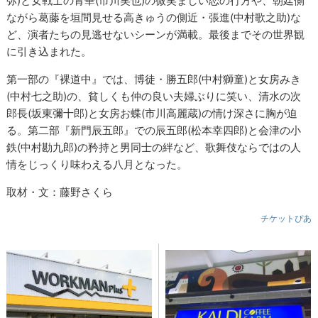
弥)と女戦士の青華(市川笑也)の微笑ましい恋の行方や、朝廷側
ながら葛藤を垣間見せる高きゅうの側近・張進(中村歌之助)な
ど、演者たちの見逃せないシーンが満載。最後までその世界観
に引き込まれた。
第一部の『裸道中』では、博徒・勝五郎(中村獅童)と女房みき
(中村七之助)の、貧しくも仲の良い夫婦ぶりに笑い、清水の次
郎長(坂東彌十郎)と女房お蝶(市川高麗蔵)の情け深さに胸が迫
る。第二部『新門辰五郎』での辰五郎(松本幸四郎)と会津の小
鉄(中村勘九郎)の矜持と男同士の絆など、歌舞伎ならではの人
情をじっくり味わえる八月となった。
取材・文：藤野さくら
チケットぴあ