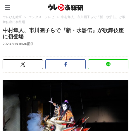
ウレぴあ総研（うれぴあ）
ウレぴあ総研
>
エンタメ・テレビ
>
中村隼人、市川團子らで『新・水滸伝』が歌
舞伎座に初登場
中村隼人、市川團子らで『新・水滸伝』が歌舞伎座
に初登場
2023.8.18 16:30配信