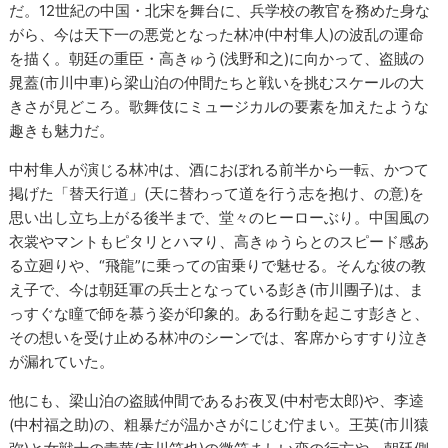
だ。12世紀の中国・北宋を舞台に、兵学校の教官を務めた身な
がら、今は天下一の悪党となった林冲(中村隼人)の波乱の運命
を描く。朝廷の重臣・高きゅう(浅野和之)に向かって、盗賊の
晁蓋(市川中車)ら梁山泊の仲間たちと戦いを挑むスケールの大
きさが見どころ。歌舞伎にミュージカルの要素を加えたような
趣きも魅力だ。
中村隼人が演じる林冲は、酒におぼれる前半から一転、かつて
掲げた「替天行道」(天に替わって道を行う志を抱け、の意)を
思い出し立ち上がる後半まで、堂々のヒーローぶり。中国風の
衣裳やマントもピタリとハマり、高きゅうらとのスピード感あ
る立廻りや、“飛龍”に乗っての宙乗りで魅せる。そんな彼の教
え子で、今は朝廷軍の兵士となっている彭き(市川團子)は、ま
っすぐな瞳で師を慕う姿が印象的。ある行動を起こす彭きと、
その想いを受け止める林冲のシーンでは、客席からすすり泣き
が漏れていた。
他にも、梁山泊の盗賊仲間であるお夜叉(中村壱太郎)や、李逵
(中村福之助)の、粗暴だが温かさがにじむ佇まい。王英(市川猿