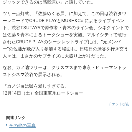
ジャックできるのは感慨深い」と話していた。
ツリー点灯式、『佐藤めくる展』に加えて、この日は渋谷タワ
ーレコードでCRUDE PLAYとMUSH&Co.によるライブイベン
ト、渋谷TSUTAYAで原作者・青木のサイン会、シネクイントで
は佐藤＆青木によるトークショーを実施。マルイシティで敢行
されたCRUDE PLAYのシークレットライブには、“元メンバ
ー”の佐藤が飛び入り参加する場面も。日曜日の渋谷を行き交う
人々は、まさかのサプライズに大盛り上がりだった。
なお、カノ嘘ツリーは、クリスマスまで東京・ヒューマントラ
ストシネマ渋谷で展示される。
『カノジョは嘘を愛しすぎてる』
12月14日（土）全国東宝系ロードショー
チケットぴあ
関連リンク
その他の写真