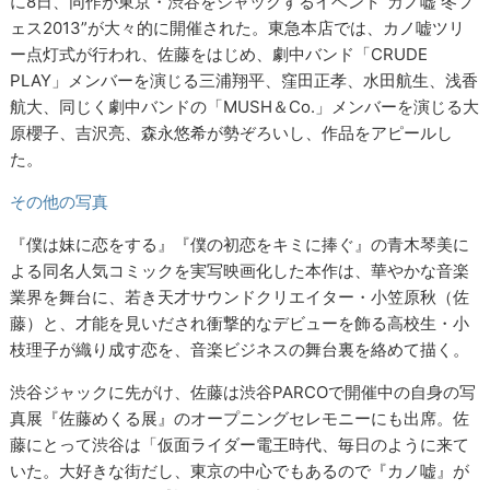
に8日、同作が東京・渋谷をジャックするイベント“カノ嘘 冬フ
ェス2013”が大々的に開催された。東急本店では、カノ嘘ツリ
ー点灯式が行われ、佐藤をはじめ、劇中バンド「CRUDE
PLAY」メンバーを演じる三浦翔平、窪田正孝、水田航生、浅香
航大、同じく劇中バンドの「MUSH＆Co.」メンバーを演じる大
原櫻子、吉沢亮、森永悠希が勢ぞろいし、作品をアピールし
た。
その他の写真
『僕は妹に恋をする』『僕の初恋をキミに捧ぐ』の青木琴美に
よる同名人気コミックを実写映画化した本作は、華やかな音楽
業界を舞台に、若き天才サウンドクリエイター・小笠原秋（佐
藤）と、才能を見いだされ衝撃的なデビューを飾る高校生・小
枝理子が織り成す恋を、音楽ビジネスの舞台裏を絡めて描く。
渋谷ジャックに先がけ、佐藤は渋谷PARCOで開催中の自身の写
真展『佐藤めくる展』のオープニングセレモニーにも出席。佐
藤にとって渋谷は「仮面ライダー電王時代、毎日のように来て
いた。大好きな街だし、東京の中心でもあるので『カノ嘘』が