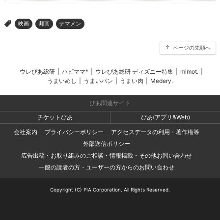
映画
邦画
ナマメン
>
ページの先頭へ
ウレぴあ総研
|
ハピママ*
|
ウレぴあ総研 ディズニー特集
|
mimot.
|
うまいめし
|
うまいパン
|
うまい肉
|
Medery.
ぴあ関連サイト
チケットぴあ
ぴあ(アプリ&Web)
会社案内
プライバシーポリシー
アクセスデータの利用・著作権等
外部送信ポリシー
広告出稿・お取り組みのご相談・情報掲載・その他お問い合わせ
一般の読者の方・ユーザーの方からのお問い合わせ
Copyright (C) PIA Corporation. All Rights Reserved.