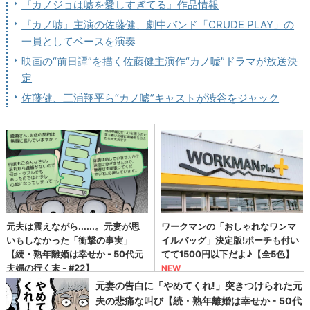
『カノジョは嘘を愛しすぎてる』作品情報
『カノ嘘』主演の佐藤健、劇中バンド「CRUDE PLAY」の
一員としてベースを演奏
映画の“前日譚”を描く佐藤健主演作“カノ嘘”ドラマが放送決
定
佐藤健、三浦翔平ら“カノ嘘”キャストが渋谷をジャック