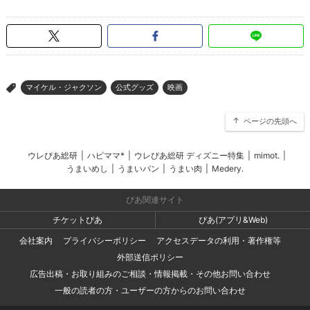
マイケル・ジャクソン
公式グッズ
映画
>
ページの先頭へ
ウレぴあ総研
|
ハピママ*
|
ウレぴあ総研 ディズニー特集
|
mimot.
|
うまいめし
|
うまいパン
|
うまい肉
|
Medery.
ぴあ関連サイト
チケットぴあ
ぴあ(アプリ&Web)
会社案内
プライバシーポリシー
アクセスデータの利用・著作権等
外部送信ポリシー
広告出稿・お取り組みのご相談・情報掲載・その他お問い合わせ
一般の読者の方・ユーザーの方からのお問い合わせ