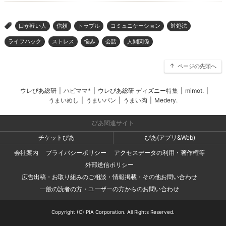
口が軽い人
信頼
トラブル
コミュニケーション
対処法
>
ライフハック
ストレス
悩み
会話
人間関係
ページの先頭へ
ウレぴあ総研
|
ハピママ*
|
ウレぴあ総研 ディズニー特集
|
mimot.
|
うまいめし
|
うまいパン
|
うまい肉
|
Medery.
ぴあ関連サイト
チケットぴあ
ぴあ(アプリ&Web)
会社案内
プライバシーポリシー
アクセスデータの利用・著作権等
外部送信ポリシー
広告出稿・お取り組みのご相談・情報掲載・その他お問い合わせ
一般の読者の方・ユーザーの方からのお問い合わせ
Copyright (C) PIA Corporation. All Rights Reserved.