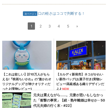
口の軽さはココで判断する！
次ページ
1
2
3
4
5
»