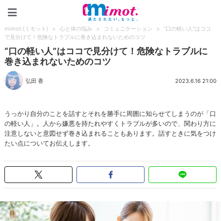
mimot.(ミモット)
mimot.(ミモット)
>
心と体の悩み
>
コミュニケーション
>
“口の軽い人”はココ
で見分けて！危険なトラブルに巻き込まれないためのコツ
“口の軽い人”はココで見分けて！危険なトラブルに
巻き込まれないためのコツ
弘田 香
2023.6.16 21:00
うっかり自分のことを話すとそれを勝手に周囲に知らせてしまうのが「口
の軽い人」。人から嫌悪を持たれやすくトラブルが多いので、関わり方に
注意しないと意図せず巻き込まれることもあります。話すときに気をつけ
たい点についてお伝えします。