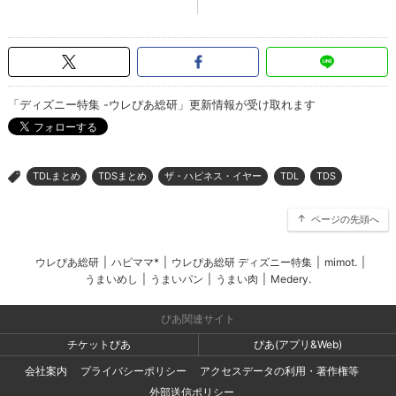
「ディズニー特集 -ウレぴあ総研」更新情報が受け取れます
TDLまとめ
TDSまとめ
ザ・ハピネス・イヤー
TDL
TDS
>
ページの先頭へ
ウレぴあ総研
|
ハピママ*
|
ウレぴあ総研 ディズニー特集
|
mimot.
|
うまいめし
|
うまいパン
|
うまい肉
|
Medery.
ぴあ関連サイト
チケットぴあ
ぴあ(アプリ&Web)
会社案内
プライバシーポリシー
アクセスデータの利用・著作権等
外部送信ポリシー