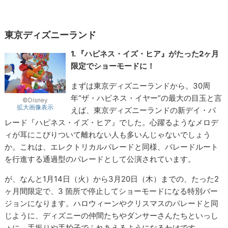
東京ディズニーランド
1. 『ハピネス・イズ・ヒア』がたった2ヶ月
限定でショーモードに！
まずは東京ディズニーランドから。30周
年“ザ・ハピネス・イヤー”の最大の目玉と言
©Disney
拡大画像表示
えば、東京ディズニーランドの新デイ・パ
レード『ハピネス・イズ・ヒア』でした。心躍るようなメロデ
ィが耳にこびりついて離れない人も多いんじゃないでしょう
か。これは、エレクトリカルパレードと同様、パレードルート
を行進する通過型のパレードとして公演されています。
が、なんと1月14日（火）から3月20日（木）までの、たった2
ヶ月間限定で、3 箇所で停止してショーモードになる特別バー
ジョンになります。ハロウィーンやクリスマスのパレードと同
じように、ディズニーの仲間たちやダンサーさんたちといっし
ょに、手振りや手拍子でふれあえるようになるわけです。