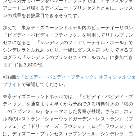
ンセス気分でパークをパレード。ラストでは、キャッスルフォ
アコートに登場するディズニー・プリンセスとともに、レッス
ンの成果をお披露目できるそうです。
加えて、東京ディズニーランドホテル内のビューティーサロン
『ビビディ・バビディ・ブティック』を利用してリトルプリン
セスになると、『シンデレラのフェアリーテイル・ホール』で
シンデレラとふれあったり、一緒にダンスを踊ったりできるプ
ログラム『シンデレラのプリンセス・ウェルカム』に参加でき
ます（1回3,800円)。
※詳細は
『ビビディ・バビディ・ブティック』オフィシャルウェ
ブサイト
で確認してください。
東京ディズニーランドホテルでは、『ビビディ・バビディ・ブ
ティック』を通常よりも早くから予約できる特典付きの『塔の
上のラプンツェル』をテーマにした客室が登場。さらに、ホテ
ル内のレストラン『シャーウッドガーデン・レストラン』（ブ
ッフェ）と『ドリーマーズ・ラウンジ』（ロビーラウンジ）で
は、ディズニー・プリンセス（ラプンツェル、シンデレラ、白