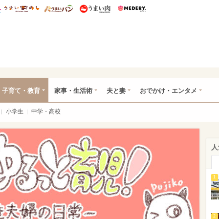
総研 ディズニー特集
mimot.
うまいめし
うまいパン
うまい肉
Medery.
ママ*
子育て・教育
家事・生活術
夫と妻
おでかけ・エンタメ
小学生
中学・高校
人
1
2