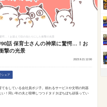
3
4
に驚愕…！お迎えで目の当たりにした衝撃の光景
90話 保育士さんの神業に驚愕…！お
衝撃の光景
5
2023.9.21 12:00
kでシェア
育てをしている会社員ポジ子。頼れるサービスや文明の利器
たい！同い年の夫と喧嘩しつつドタドタぼちぼち頑張ってい