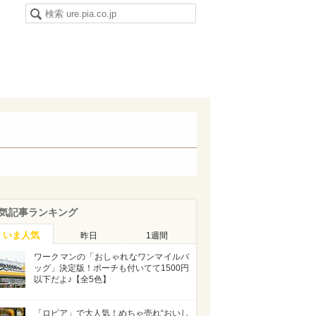
気記事ランキング
いま人気
昨日
1週間
ワークマンの「おしゃれなワンマイルバ
ッグ」決定版！ポーチも付いてて1500円
以下だよ♪【全5色】
「ロピア」で大人気！めちゃ売れ“おいし