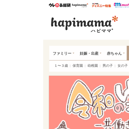
ウレぴあ総研
ハピママ*
ウレぴあ
ハピ
ファミリー
妊娠・出産
赤ちゃん
１〜３歳
保育園
幼稚園
男の子
女の子