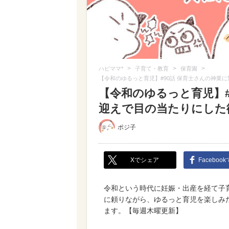
>
>
>
ハピママ*
子育て・教育
保育園
【令和のゆるっと育児】#90話 保育士さんの神業
【令和のゆるっと育児】#
迎えで目の当たりにした
ポジ子
Xでシェア
Faceboo
令和という時代に妊娠・出産を経て子
に頼りながら、ゆるっと育児を楽しみ
ます。【毎週木曜更新】