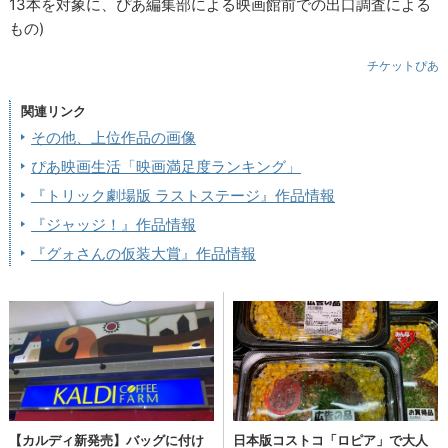
13本を対象に、ぴあ編集部による映画館前での出口調査による
もの)
チケットぴあ
関連リンク
その他、上位作品の画像
ぴあ映画生活「映画満足度ランキング」
『トリック劇場版 ラストステージ』作品情報
『ジャッジ！』作品情報
『グォさんの仮装大賞』作品情報