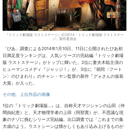
『トリック劇場版 ラストステージ』(C)2014「トリック劇場版 ラストステー
ジ」製作委員会
「ぴあ」調査による2014年1月10日、11日に公開されたぴあ初
日満足度ランキングは、人気シリーズの完結編『トリック劇場
版 ラストステージ』がトップに輝いた。2位に妻夫木聡主演の
ヒューマンコメディ『ジャッジ！』が、3位に『胡同〈フート
ン〉のひまわり』のチャン・ヤン監督の新作『グォさんの仮装
大賞』が入った。
その他、上位作品の画像
1位の『トリック劇場版…』は、自称天才マジシャンの山田（仲
間由紀恵）と、天才物理学者の上田（阿部寛）が、不思議な現
象のナゾに挑むシリーズ完結編。出口調査では「これまでの集
大成のよう。ラストシーンは懐かしくもあり込み上げるものが