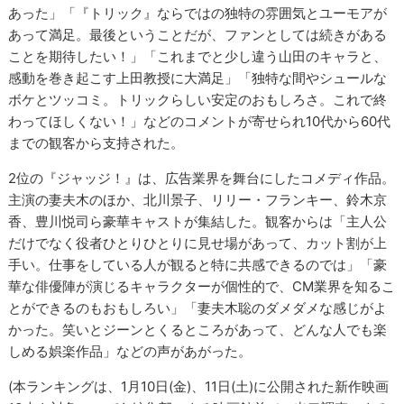
あった」「『トリック』ならではの独特の雰囲気とユーモアが
あって満足。最後ということだが、ファンとしては続きがある
ことを期待したい！」「これまでと少し違う山田のキャラと、
感動を巻き起こす上田教授に大満足」「独特な間やシュールな
ボケとツッコミ。トリックらしい安定のおもしろさ。これで終
わってほしくない！」などのコメントが寄せられ10代から60代
までの観客から支持された。
2位の『ジャッジ！』は、広告業界を舞台にしたコメディ作品。
主演の妻夫木のほか、北川景子、リリー・フランキー、鈴木京
香、豊川悦司ら豪華キャストが集結した。観客からは「主人公
だけでなく役者ひとりひとりに見せ場があって、カット割が上
手い。仕事をしている人が観ると特に共感できるのでは」「豪
華な俳優陣が演じるキャラクターが個性的で、CM業界を知るこ
とができるのもおもしろい」「妻夫木聡のダメダメな感じがよ
かった。笑いとジーンとくるところがあって、どんな人でも楽
しめる娯楽作品」などの声があがった。
(本ランキングは、1月10日(金)、11日(土)に公開された新作映画