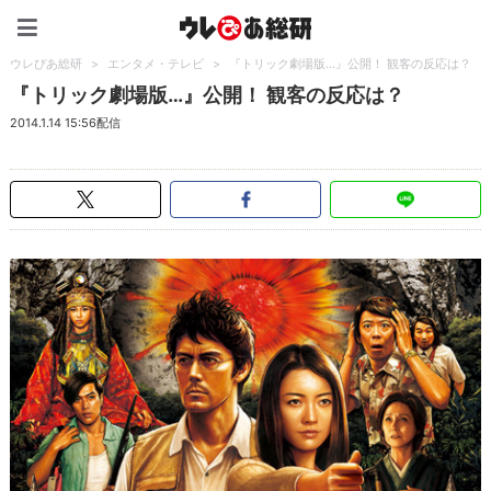
ウレぴあ総研（うれぴあ）
ウレぴあ総研
>
エンタメ・テレビ
>
『トリック劇場版…』公開！ 観客の反応は？
『トリック劇場版…』公開！ 観客の反応は？
2014.1.14 15:56配信