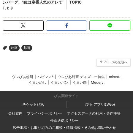
映画
邦画
>
ページの先頭へ
ウレぴあ総研
|
ハピママ*
|
ウレぴあ総研 ディズニー特集
|
mimot.
|
うまいめし
|
うまいパン
|
うまい肉
|
Medery.
ぴあ関連サイト
チケットぴあ
ぴあ(アプリ&Web)
会社案内
プライバシーポリシー
アクセスデータの利用・著作権等
外部送信ポリシー
広告出稿・お取り組みのご相談・情報掲載・その他お問い合わせ