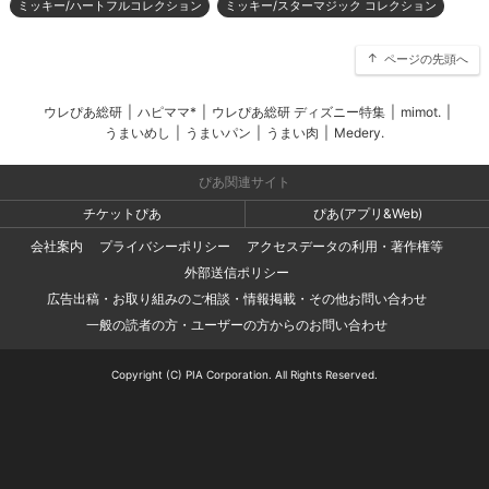
ミッキー/ハートフルコレクション
ミッキー/スターマジック コレクション
ページの先頭へ
ウレぴあ総研
|
ハピママ*
|
ウレぴあ総研 ディズニー特集
|
mimot.
|
うまいめし
|
うまいパン
|
うまい肉
|
Medery.
ぴあ関連サイト
チケットぴあ
ぴあ(アプリ&Web)
会社案内
プライバシーポリシー
アクセスデータの利用・著作権等
外部送信ポリシー
広告出稿・お取り組みのご相談・情報掲載・その他お問い合わせ
一般の読者の方・ユーザーの方からのお問い合わせ
Copyright (C) PIA Corporation. All Rights Reserved.