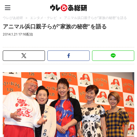
ウレぴあ総研（うれぴあ）
ウレぴあ総研
>
エンタメ・テレビ
>
アニマル浜口親子らが“家族の秘密”を語る
アニマル浜口親子らが“家族の秘密”を語る
2014.1.21 17:16配信