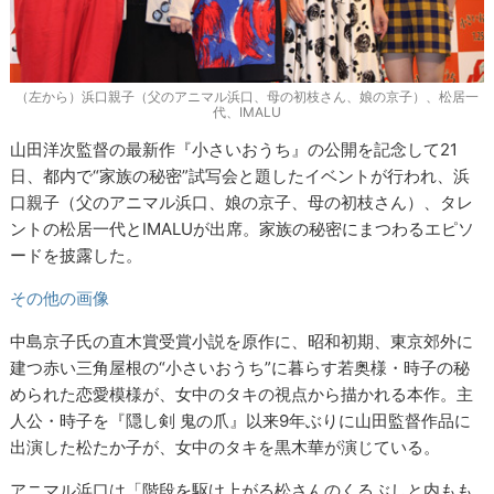
（左から）浜口親子（父のアニマル浜口、母の初枝さん、娘の京子）、松居一
代、IMALU
山田洋次監督の最新作『小さいおうち』の公開を記念して21
日、都内で“家族の秘密”試写会と題したイベントが行われ、浜
口親子（父のアニマル浜口、娘の京子、母の初枝さん）、タレ
ントの松居一代とIMALUが出席。家族の秘密にまつわるエピソ
ードを披露した。
その他の画像
中島京子氏の直木賞受賞小説を原作に、昭和初期、東京郊外に
建つ赤い三角屋根の“小さいおうち”に暮らす若奥様・時子の秘
められた恋愛模様が、女中のタキの視点から描かれる本作。主
人公・時子を『隠し剣 鬼の爪』以来9年ぶりに山田監督作品に
出演した松たか子が、女中のタキを黒木華が演じている。
アニマル浜口は「階段を駆け上がる松さんのくるぶしと内もも