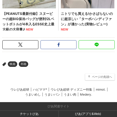
映画
邦画
>
ページの先頭へ
ウレぴあ総研
|
ハピママ*
|
ウレぴあ総研 ディズニー特集
|
mimot.
|
うまいめし
|
うまいパン
|
うまい肉
|
Medery.
ぴあ関連サイト
チケットぴあ
ぴあ(アプリ&Web)