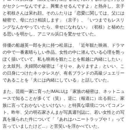
がセクシーなんですよ。興奮させるんですよ」と熱弁し、京子
と初枝さんは呆れ顔。そのふたりは「恋愛に関しては、父には
秘密で、母にだけ相談します」（京子）、「いつまでもレスリ
ングなんかやっていたら、幸せになれない」（初枝）と秘めた
る思いを明かし、アニマル浜口を驚かせていた。
俳優の船越英一郎を夫に持つ松居は、「近年観た映画、ドラマ
の中で一番素晴らしい作品。女性の中に潜んでいる心理を艶っ
ぽく描いていて、私も映画を観たことを船越に内緒にしたい」
と太鼓判。夫婦間の秘密は「そりゃ、ありますよ」といい、こ
の日身につけたネックレスが、有名ブランドの高級ジュエリー
であることを「夫には内緒にしている」と話していた。
また、芸能一家に育ったIMALUは「家族の秘密は、ネットニュ
ースで知ることが多くて（笑）。逆に（報道に）出る前に、家
族に言っておかないといけない」と特異な環境についてコメン
ト。昨年、父の明石家さんまが写真週刊誌に、若い女性との写
真を撮られた件について「『あれはハニートラップや！』って
言っていましたけど…」と苦笑いを浮かべていた。